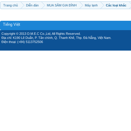
Trang chủ
Diễn đàn
MUA SẮM GIA ĐÌNH
Máy lạnh
Các loại khác
Tiếng Việt
Copyright © 2013 D.M.E.C Co.,Ltd, All Rights Reserved.
Địa chỉ: K190 Lê Duẩn, P. Tân chính, Q. Thanh Khê, Thp. Đà Nẵng, Việt Nam.
Điện thoại: (+84) 5113752506