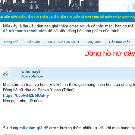
n đàn Cơ Điện - Diễn đàn Cơ điện là nơi chia sẽ kiến thức kinh nghiệm trong lã
Nếu đây là lần đầu tiên bạn ghé thăm dmec.vn và có thắc mắc, bạn có th
để trở thành thành viên
để bắt đầu đăng bán sản phẩm của mình.
Trang chủ
Diễn đàn
MUA SẮM GIA ĐÌNH
Máy lạnh
Các loại khác
Đồng hồ nữ dây
wthoinay9
Active Member
Mua sắm an toàn và tiện lợi với hình thức giao hàng nhận tiền của chúng 
Đồng hồ nữ dây da Senka Yuhao (Trắng)
https://t.co/wH2EMUuIFy
Nhỏ gọn, nhẹ, dễ dùng
Sử dụng
mã giảm giá
để được hưởng thêm nhiều ưu đãi khi mua hàng tại