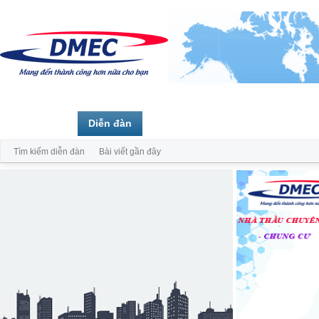
Trang chủ
Diễn đàn
Thành viên
Tìm kiếm diễn đàn
Bài viết gần đây