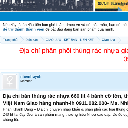
Chào mừng 
Nếu đây là lần đầu tiên bạn ghé thăm dmec.vn và có thắc mắc, bạn có th
để trở thành thành viên
để bắt đầu đăng bán sản phẩm của mình.
Trang chủ
Diễn đàn
GIAO LƯU - KẾT BẠN - LIÊN KẾT
Giao lưu
Địa chỉ phân phối thùng rác nhựa gi
0
nhienhuynh
Member
Địa chỉ bán thùng rác nhựa 660 lít 4 bánh cỡ lớn, th
Việt Nam Giao hàng nhanh-lh 0911.082.000- Ms. Nh
Phan Khánh Đăng – Địa chỉ chuyên nhập khẩu & phân phối các loại thùng 
240 lít tại đây đều là sản phẩm mang thương hiệu Nhựa cao cấp. Do đó qu
chúng tôi.