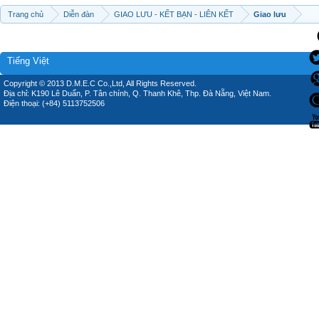
Trang chủ
Diễn đàn
GIAO LƯU - KẾT BẠN - LIÊN KẾT
Giao lưu
Tiếng Việt
Copyright © 2013 D.M.E.C Co.,Ltd, All Rights Reserved.
Địa chỉ: K190 Lê Duẩn, P. Tân chính, Q. Thanh Khê, Thp. Đà Nẵng, Việt Nam.
Điện thoại: (+84) 5113752506