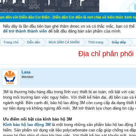
ễn đàn Cơ Điện - Diễn đàn Cơ điện là nơi chia sẽ kiến thức kinh nghiệm trong l
Nếu đây là lần đầu tiên bạn ghé thăm dmec.vn và có thắc mắc, bạn có th
để trở thành thành viên
để bắt đầu đăng bán sản phẩm của mình.
Trang chủ
Diễn đàn
MUA SẮM CÁ NHÂN
Thời trang
Giày dép
Địa chỉ phân phối
Lasa
Member
3M là thương hiệu hàng đầu trong lĩnh vực thiết bị an toàn, nổi bật với các
trong môi trường làm việc nguy hiểm. Với thiết kế hiện đại, độ bền cao và
ngành nghề. Bên cạnh đó, bảo hộ lao động 3M còn cung cấp đa dạng thiết bị
sự tiện dụng và không ngừng đổi mới, 3M trở thành lựa chọn đáng tin cậy 
Ưu điểm nổi bật của kính bảo hộ 3M
Kính bảo hộ lao động 3M
là một trong những sản phẩm bảo hộ lao động 3
hiểm. Sản phẩm sử dụng vật liệu polycarbonate cao cấp giúp chống va đập,
mang lại tầm nhìn rõ ràng khi làm việc. Với thiết kế ôm sát khuôn mặt, trọ