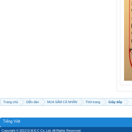
Trang chủ
Diễn đàn
MUA SẮM CÁ NHÂN
Thời trang
Giày dép
Tiếng Việt
Copyright © 2013 D.M.E.C Co.,Ltd, All Rights Reserved.