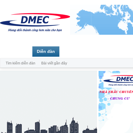
Trang chủ
Diễn đàn
Thành viên
Tìm kiếm diễn đàn
Bài viết gần đây