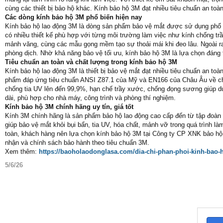
cùng các thiết bị bảo hộ khác. Kính bảo hộ 3M đạt nhiều tiêu chuẩn an toà
Các dòng kính bảo hộ 3M phổ biến hiện nay
Kính bảo hộ lao động 3M là dòng sản phẩm bảo vệ mắt được sử dụng phổ b
có nhiều thiết kế phù hợp với từng môi trường làm việc như kính chống tr
mảnh văng, cùng các mẫu gọng mềm tạo sự thoải mái khi đeo lâu. Ngoài ra
phòng dịch. Nhờ khả năng bảo vệ tối ưu, kính bảo hộ 3M là lựa chọn đáng 
Tiêu chuẩn an toàn và chất lượng trong kính bảo hộ 3M
Kính bảo hộ lao động 3M là thiết bị bảo vệ mắt đạt nhiều tiêu chuẩn an to
phẩm đáp ứng tiêu chuẩn ANSI Z87.1 của Mỹ và EN166 của Châu Âu về chốn
chống tia UV lên đến 99,9%, hạn chế trầy xước, chống đọng sương giúp duy 
dài, phù hợp cho nhà máy, công trình và phòng thí nghiệm.
Kính bảo hộ 3M chính hãng uy tín, giá tốt
Kính 3M chính hãng là sản phẩm bảo hộ lao động cao cấp đến từ tập đoàn
giúp bảo vệ mắt khỏi bụi bẩn, tia UV, hóa chất, mảnh vỡ trong quá trình l
toàn, khách hàng nên lựa chọn kính bảo hộ 3M tại Công ty CP XNK bảo hộ
nhận và chính sách bảo hành theo tiêu chuẩn 3M.
Xem thêm:
https://baoholaodonglasa.com/dia-chi-phan-phoi-kinh-bao-
5/6/26