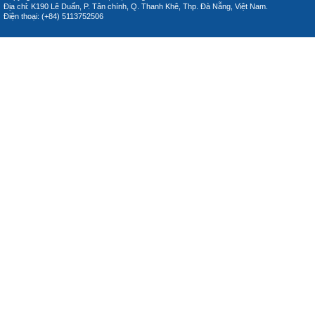
Địa chỉ: K190 Lê Duẩn, P. Tân chính, Q. Thanh Khê, Thp. Đà Nẵng, Việt Nam.
Điện thoại: (+84) 5113752506