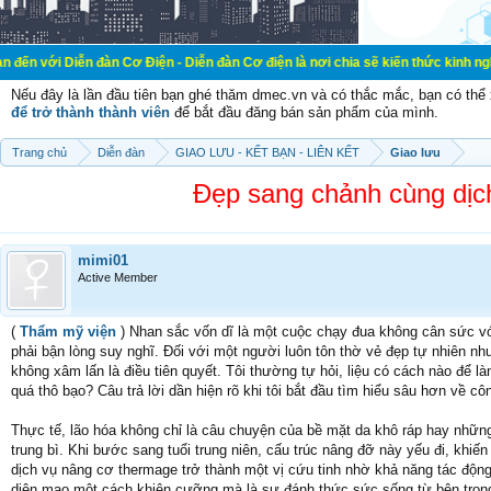
n đàn Cơ Điện - Diễn đàn Cơ điện là nơi chia sẽ kiến thức kinh nghiệm trong lã
Nếu đây là lần đầu tiên bạn ghé thăm dmec.vn và có thắc mắc, bạn có th
để trở thành thành viên
để bắt đầu đăng bán sản phẩm của mình.
Trang chủ
Diễn đàn
GIAO LƯU - KẾT BẠN - LIÊN KẾT
Giao lưu
Đẹp sang chảnh cùng dịc
mimi01
Active Member
(
Thẩm mỹ viện
) Nhan sắc vốn dĩ là một cuộc chạy đua không cân sức vớ
phải bận lòng suy nghĩ. Đối với một người luôn tôn thờ vẻ đẹp tự nhiên n
không xâm lấn là điều tiên quyết. Tôi thường tự hỏi, liệu có cách nào đ
quá thô bạo? Câu trả lời dần hiện rõ khi tôi bắt đầu tìm hiểu sâu hơn về cô
Thực tế, lão hóa không chỉ là câu chuyện của bề mặt da khô ráp hay nhữn
trung bì. Khi bước sang tuổi trung niên, cấu trúc nâng đỡ này yếu đi, khi
dịch vụ nâng cơ thermage trở thành một vị cứu tinh nhờ khả năng tác động 
diện mạo một cách khiên cưỡng mà là sự đánh thức sức sống từ bên trong