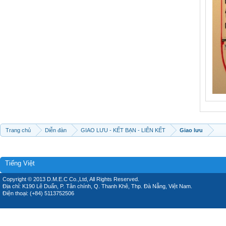
Trang chủ
Diễn đàn
GIAO LƯU - KẾT BẠN - LIÊN KẾT
Giao lưu
Tiếng Việt
Copyright © 2013 D.M.E.C Co.,Ltd, All Rights Reserved.
Địa chỉ: K190 Lê Duẩn, P. Tân chính, Q. Thanh Khê, Thp. Đà Nẵng, Việt Nam.
Điện thoại: (+84) 5113752506