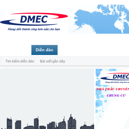
Trang chủ
Diễn đàn
Thành viên
Tìm kiếm diễn đàn
Bài viết gần đây