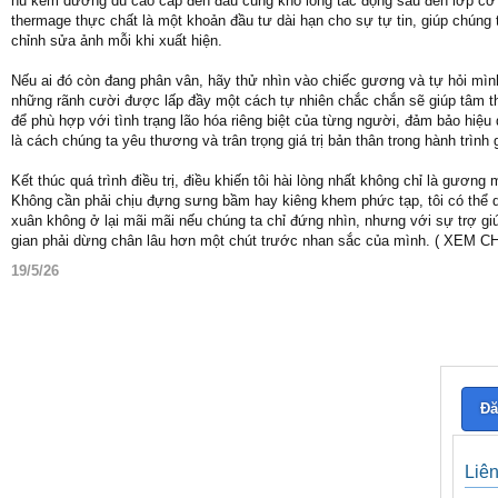
hũ kem dưỡng dù cao cấp đến đâu cũng khó lòng tác động sâu đến lớp cơ
thermage thực chất là một khoản đầu tư dài hạn cho sự tự tin, giúp chún
chỉnh sửa ảnh mỗi khi xuất hiện.
Nếu ai đó còn đang phân vân, hãy thử nhìn vào chiếc gương và tự hỏi mì
những rãnh cười được lấp đầy một cách tự nhiên chắc chắn sẽ giúp tâm thế
để phù hợp với tình trạng lão hóa riêng biệt của từng người, đảm bảo hiệ
là cách chúng ta yêu thương và trân trọng giá trị bản thân trong hành trình 
Kết thúc quá trình điều trị, điều khiến tôi hài lòng nhất không chỉ là gươ
Không cần phải chịu đựng sưng bầm hay kiêng khem phức tạp, tôi có thể q
xuân không ở lại mãi mãi nếu chúng ta chỉ đứng nhìn, nhưng với sự trợ giú
gian phải dừng chân lâu hơn một chút trước nhan sắc của mình. ( XEM 
19/5/26
Đă
Liê