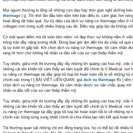
Mọi người thường lo lắng về những cơn đau hay thời gian nghỉ dưỡng kéo dà
thermage
) g. Tôi nhớ lần đầu tiên nằm trên bàn điều trị, cảm giác hơi nó
hoạt động rất hiệu quả. Sự kỳ diệu của dịch vụ nâng cơ thermage nằm ở chỗ
collagen mới trong suốt nhiều tháng sau đó. Điều này giúp làn da không chỉ 
Có một quan điểm mà tôi luôn tâm niệm: vẻ đẹp thực sự không nằm ở việc 
trông tràn đầy năng lượng nhất. Đừng bao giờ đợi đến khi da chảy xệ quá m
là sự kiên trì gấp bội. Khi chọn dịch vụ nâng cơ thermage, tôi cảm nhận đ
rạng rỡ hơn chứ không hề nhận ra dấu vết của sự can thiệp thẩm mỹ.
Tuy nhiên, giữa một thị trường đầy rẫy những lời quảng cáo hoa mỹ, việc 
những cái tên khiến tôi cảm thấy an tâm tuyệt đối chính là V Medical, nơi
vụ nâng cơ thermage tại đây giúp tôi loại bỏ hoàn toàn nỗi lo về những rủ
chính xác trong t ( BÀI VIẾT LIÊN QUAN:
giá dịch vụ thermage flx
) iếm s
chọn dịch vụ nâng cơ thermage, tôi cảm nhận được sự săn chắc quay trở l
nhận ra dấu vết của sự can thiệp thẩm mỹ.
Tuy nhiên, giữa một thị trường đầy rẫy những lời quảng cáo hoa mỹ, việc 
những cái tên khiến tôi cảm thấy an tâm tuyệt đối chính là V Medical, nơi
vụ nâng cơ thermage tại đây giúp tôi loại bỏ hoàn toàn nỗi lo về những rủ
chính xác trong từng xung nhiệt chính là chìa khóa tạo nên kết quả hoàn m
Tôi thường quan sát những chị em đồng trang lứa, họ có thể bỏ rất nhiều t