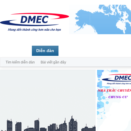
Trang chủ
Diễn đàn
Thành viên
Tìm kiếm diễn đàn
Bài viết gần đây