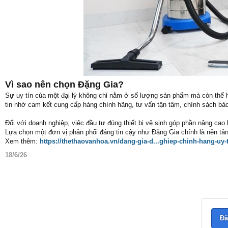
Vì sao nên chọn Đặng Gia?
Sự uy tín của một đại lý không chỉ nằm ở số lượng sản phẩm mà còn thể 
tin nhờ cam kết cung cấp hàng chính hãng, tư vấn tận tâm, chính sách bảo
Đối với doanh nghiệp, việc đầu tư đúng thiết bị vệ sinh góp phần nâng cao
Lựa chọn một đơn vị phân phối đáng tin cậy như Đặng Gia chính là nền tả
Xem thêm:
https://thethaovanhoa.vn/dang-gia-d...ghiep-chinh-hang-uy
18/6/26
Đă