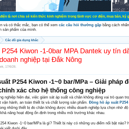
a sẽ kiến thức kinh nghiệm trong lãnh vực cơ điện, mua bán, ký gửi, cho thuê h
vn và có thắc mắc, bạn có thể xem
các câu hỏi thường gặp
bằng cách nhấn 
n sản phẩm của mình.
Các đồ gia dụng khác
t P254 Kiwon -1-0bar MPA Dantek uy tín d
doanh nghiệp tại Đắk Nông
tek
,
17/6/26
.
uất P254 Kiwon -1~0 bar/MPa – Giải pháp 
chính xác cho hệ thống công nghiệp
g nghiệp hiện đại, việc giám sát áp suất và chân không đóng vai trò quan trọ
t vận hành, an toàn thiết bị và chất lượng sản phẩm.
Đồng hồ áp suất P254
rong những thiết bị đo chân không được nhiều doanh nghiệp lựa chọn nhờ độ
à khả năng hoạt động ổn định trong nhiều môi trường khác nhau.
254 Kiwon -1~0 bar/MPa là gì? Thiết bị này có những ưu điểm nổi bật nào? 
bài viết dưới đây.