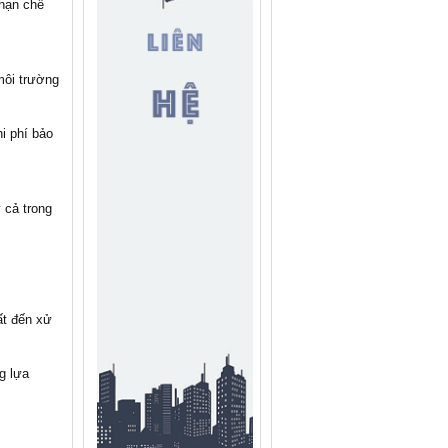
 hạn chế
môi trường
hi phí bảo
 cả trong
ất đến xử
g lựa