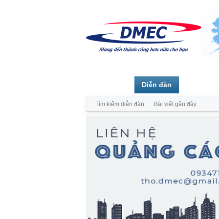
Trang chủ
Diễn đàn
Thành vi
Tìm kiếm diễn đàn
Bài viết gần đây