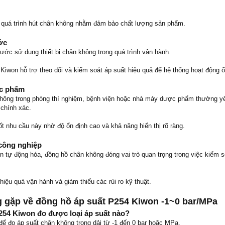
 quá trình hút chân không nhằm đảm bảo chất lượng sản phẩm.
ớc
ước sử dụng thiết bị chân không trong quá trình vận hành.
Kiwon hỗ trợ theo dõi và kiểm soát áp suất hiệu quả để hệ thống hoạt động ổ
ợc phẩm
 không trong phòng thí nghiệm, bệnh viện hoặc nhà máy dược phẩm thường y
 chính xác.
t nhu cầu này nhờ độ ổn định cao và khả năng hiển thị rõ ràng.
công nghiệp
n tự động hóa, đồng hồ chân không đóng vai trò quan trọng trong việc kiểm s
 hiệu quả vận hành và giảm thiểu các rủi ro kỹ thuật.
 gặp về đồng hồ áp suất P254 Kiwon -1~0 bar/MPa
254 Kiwon đo được loại áp suất nào?
 để đo áp suất chân không trong dải từ -1 đến 0 bar hoặc MPa.