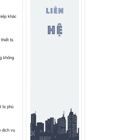
hiệp khác
hiết bị.
ng không
t bị phù
 dịch vụ