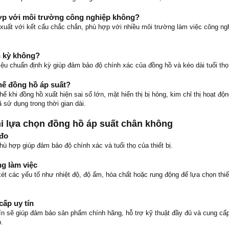
ợp với môi trường công nghiệp không?
 xuất với kết cấu chắc chắn, phù hợp với nhiều môi trường làm việc công ng
h kỳ không?
iệu chuẩn định kỳ giúp đảm bảo độ chính xác của đồng hồ và kéo dài tuổi thọ t
hế đồng hồ áp suất?
ế khi đồng hồ xuất hiện sai số lớn, mặt hiển thị bị hỏng, kim chỉ thị hoạt độ
ã sử dụng trong thời gian dài.
i lựa chọn đồng hồ áp suất chân không
 đo
hù hợp giúp đảm bảo độ chính xác và tuổi thọ của thiết bị.
g làm việc
t các yếu tố như nhiệt độ, độ ẩm, hóa chất hoặc rung động để lựa chọn thiế
ấp uy tín
ín sẽ giúp đảm bảo sản phẩm chính hãng, hỗ trợ kỹ thuật đầy đủ và cung cấp
.