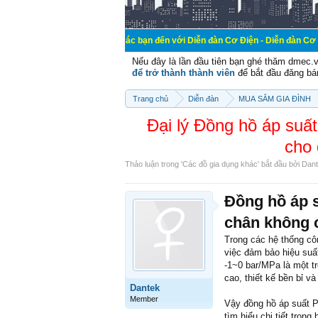
Chào mừng các bạn đến với Diễn đàn Cơ Điện - Diễn đàn Cơ điện là nơi chi
Nếu đây là lần đầu tiên bạn ghé thăm dmec.
để trở thành thành viên
để bắt đầu đăng bá
Trang chủ
Diễn đàn
MUA SẮM GIA ĐÌNH
Đại lý Đồng hồ áp suấ
cho 
Thảo luận trong '
Các đồ gia dụng khác
' bắt đầu bởi
Dan
Đồng hồ áp s
chân không 
Trong các hệ thống côn
việc đảm bảo hiệu suấ
-1~0 bar/MPa là một t
cao, thiết kế bền bỉ v
Dantek
Member
Vậy đồng hồ áp suất P
tìm hiểu chi tiết trong 