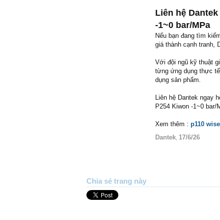
Liên hệ Dantek
-1~0 bar/MPa
Nếu bạn đang tìm kiế
giá thành cạnh tranh, 
Với đội ngũ kỹ thuật 
từng ứng dụng thực tế
dụng sản phẩm.
Liên hệ Dantek ngay hô
P254 Kiwon -1~0 bar/
Xem thêm :
p110 wise
Dantek
17/6/26
,
Chia sẻ trang này