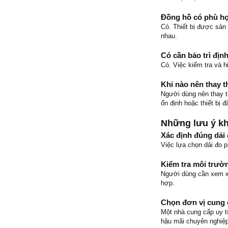
Đồng hồ có phù h
Có. Thiết bị được sản
nhau.
Có cần bảo trì địn
Có. Việc kiểm tra và h
Khi nào nên thay t
Người dùng nên thay th
ổn định hoặc thiết bị đ
Những lưu ý kh
Xác định đúng dải
Việc lựa chọn dải đo p
Kiểm tra môi trườn
Người dùng cần xem xé
hợp.
Chọn đơn vị cung c
Một nhà cung cấp uy t
hậu mãi chuyên nghiệp