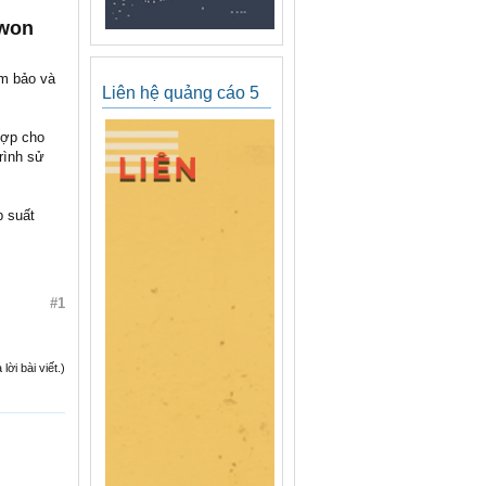
iwon
m bảo và
Liên hệ quảng cáo 5
hợp cho
rình sử
p suất
#1
ời bài viết.)