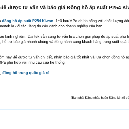
 để được tư vấn và báo giá Đồng hồ áp suất P254 K
m
đồng hồ áp suất P254 Kiwon
-1~0 bar/MPa chính hãng với chất lượng đả
Dantek là đối tác đáng tin cậy dành cho doanh nghiệp của bạn.
giàu kinh nghiệm, Dantek sẵn sàng tư vấn lựa chọn giải pháp đo áp suất phù 
, hỗ trợ báo giá nhanh chóng và đồng hành cùng khách hàng trong suốt quá t
m nay để được tư vấn chi tiết, nhận báo giá tốt nhất và lựa chọn đồng hồ á
MPa phù hợp với nhu cầu của hệ thống.
,
đồng hồ trung quốc giá rẻ
(Bạn phải Đăng nhập hoặc Đăng ký để trả l