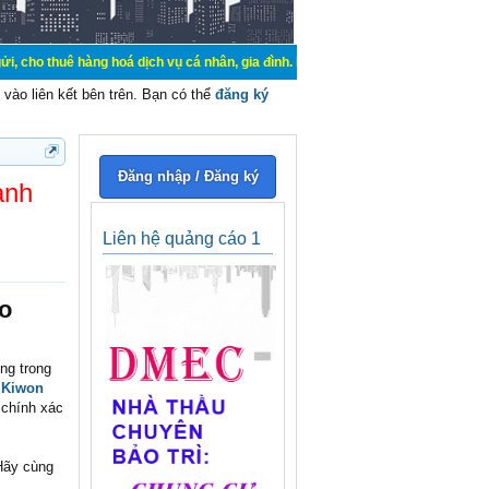
àng hoá dịch vụ cá nhân, gia đình. Mua bán, ký gửi, cho thuê thiết bị hệ thốn
vào liên kết bên trên. Bạn có thể
đăng ký
Đăng nhập / Đăng ký
ành
Liên hệ quảng cáo 1
đo
ng trong
 Kiwon
 chính xác
Hãy cùng