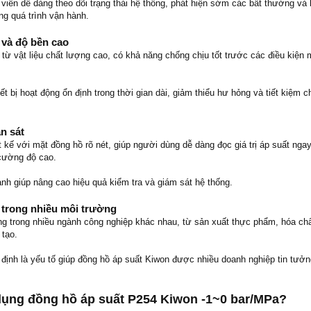
 viên dễ dàng theo dõi trạng thái hệ thống, phát hiện sớm các bất thường và
ong quá trình vận hành.
 và độ bền cao
từ vật liệu chất lượng cao, có khả năng chống chịu tốt trước các điều kiện 
iết bị hoạt động ổn định trong thời gian dài, giảm thiểu hư hỏng và tiết kiệm c
an sát
kế với mặt đồng hồ rõ nét, giúp người dùng dễ dàng đọc giá trị áp suất ngay
 cường độ cao.
nh giúp nâng cao hiệu quả kiểm tra và giám sát hệ thống.
 trong nhiều môi trường
ụng trong nhiều ngành công nghiệp khác nhau, từ sản xuất thực phẩm, hóa ch
 tạo.
định là yếu tố giúp đồng hồ áp suất Kiwon được nhiều doanh nghiệp tin tưởn
dụng đồng hồ áp suất P254 Kiwon -1~0 bar/MPa?