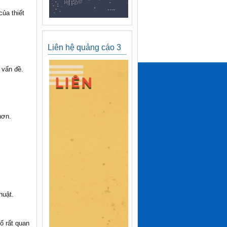
của thiết
Liên hệ quảng cáo 3
 vấn đề.
hơn.
huật.
ố rất quan