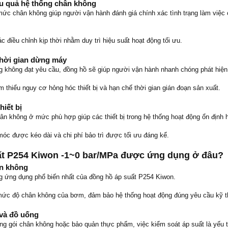
ệu quả hệ thống chân không
 mức chân không giúp người vận hành đánh giá chính xác tình trạng làm việc 
c điều chỉnh kịp thời nhằm duy trì hiệu suất hoạt động tối ưu.
thời gian dừng máy
g không đạt yêu cầu, đồng hồ sẽ giúp người vận hành nhanh chóng phát hiện
 thiểu nguy cơ hỏng hóc thiết bị và hạn chế thời gian gián đoạn sản xuất.
hiết bị
hân không ở mức phù hợp giúp các thiết bị trong hệ thống hoạt động ổn định 
móc được kéo dài và chi phí bảo trì được tối ưu đáng kể.
ất P254 Kiwon -1~0 bar/MPa được ứng dụng ở đâu?
n không
g ứng dụng phổ biến nhất của đồng hồ áp suất P254 Kiwon.
i mức độ chân không của bơm, đảm bảo hệ thống hoạt động đúng yêu cầu kỹ t
và đồ uống
óng gói chân không hoặc bảo quản thực phẩm, việc kiểm soát áp suất là yếu t