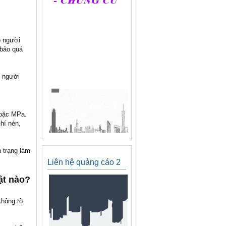
p người
 bảo quá
ể người
hoặc MPa.
hí nén,
h trạng làm
Liên hệ quảng cáo 2
ật nào?
không rõ