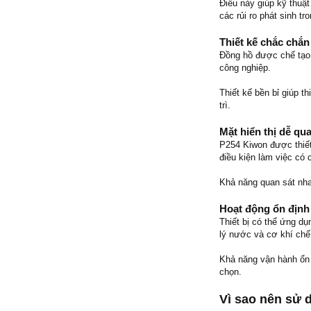
Điều này giúp kỹ thuật
các rủi ro phát sinh tr
Thiết kế chắc chắn
Đồng hồ được chế tạo 
công nghiệp.
Thiết kế bền bỉ giúp th
trì.
Mặt hiển thị dễ qu
P254 Kiwon được thiết 
điều kiện làm việc có
Khả năng quan sát nha
Hoạt động ổn định
Thiết bị có thể ứng d
lý nước và cơ khí chế
Khả năng vận hành ổn 
chọn.
Vì sao nên sử 