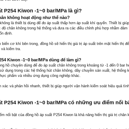
t P254 Kiwon -1~0 bar/MPa là gì?
hân không hoạt động như thế nào?
hông là thiết bị dùng để đo áp suất thấp hơn áp suất khí quyển. Thiết bị giú
 độ chân không trong hệ thống và đưa ra các điều chỉnh phù hợp nhằm đảm
ổn định.
iến cơ khí bên trong, đồng hồ sẽ hiển thị giá trị áp suất trên mặt hiển thị đ
 và kiểm tra.
254 Kiwon -1~0 bar/MPa dùng để làm gì?
ng hồ chuyên dùng để đo áp suất chân không trong khoảng từ -1 đến 0 bar 
sử dụng trong các hệ thống hút chân không, dây chuyền sản xuất, hệ thống k
y thực phẩm và nhiều ứng dụng công nghiệp khác.
xác và phản hồi nhanh, thiết bị giúp người vận hành kiểm soát hiệu quả tìn
t P254 Kiwon -1~0 bar/MPa có những ưu điểm nổi b
m nổi bật của đồng hồ áp suất P254 Kiwon là khả năng hiển thị giá trị chân 