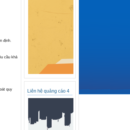
n định.
êu cầu khả
oát quy
Liên hệ quảng cáo 4