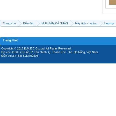
Trang chủ
Diễn đàn
MUA SẮM CÁ NHÂN
Máy tính - Laptop
Laptop
Tiếng Việt
Copyright © 2013 D.M.E.C Co.,Ltd, All Rights Reserved.
Địa chỉ: K190 Lê Duẩn, P. Tân chính, Q. Thanh Khê, Thp. Đà Nẵng, Việt Nam.
Điện thoại: (+84) 5113752506