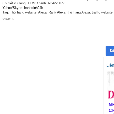
Chi tiết vui lòng LH Mr Khánh 0934225077
Yahoo/Skype: hanhtrinh24h
Tag: Thứ hạng website, Alexa, Rank Alexa, thứ hạng Alexa, traffic website
29/4/16
Đă
Liê