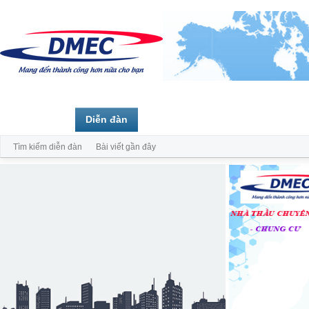
Trang chủ
Diễn đàn
Thành viên
Tìm kiếm diễn đàn
Bài viết gần đây