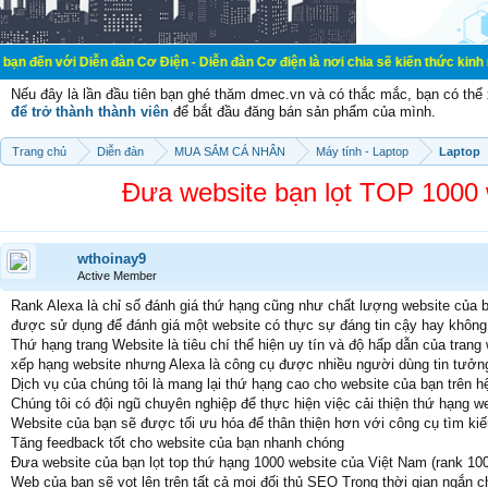
iễn đàn Cơ Điện - Diễn đàn Cơ điện là nơi chia sẽ kiến thức kinh nghiệm trong
Nếu đây là lần đầu tiên bạn ghé thăm dmec.vn và có thắc mắc, bạn có th
để trở thành thành viên
để bắt đầu đăng bán sản phẩm của mình.
Trang chủ
Diễn đàn
MUA SẮM CÁ NHÂN
Máy tính - Laptop
Laptop
Đưa website bạn lọt TOP 1000 
wthoinay9
Active Member
Rank Alexa là chỉ số đánh giá thứ hạng cũng như chất lượng website của b
được sử dụng để đánh giá một website có thực sự đáng tin cậy hay không
Thứ hạng trang Website là tiêu chí thể hiện uy tín và độ hấp dẫn của tran
xếp hạng website nhưng Alexa là công cụ được nhiều người dùng tin tưởng
Dịch vụ của chúng tôi là mang lại thứ hạng cao cho website của bạn trên h
Chúng tôi có đội ngũ chuyên nghiệp để thực hiện việc cải thiện thứ hạng w
Website của bạn sẽ được tối ưu hóa để thân thiện hơn với công cụ tìm k
Tăng feedback tốt cho website của bạn nhanh chóng
Đưa website của bạn lọt top thứ hạng 1000 website của Việt Nam (rank 10
Web của bạn sẽ vọt lên trên tất cả mọi đối thủ SEO Trong thời gian ngắn ch