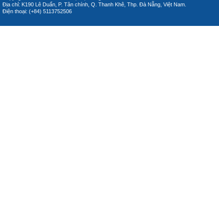
Địa chỉ: K190 Lê Duẩn, P. Tân chính, Q. Thanh Khê, Thp. Đà Nẵng, Việt Nam.
Điện thoại: (+84) 5113752506