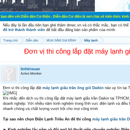
iễn đàn Cơ Điện - Diễn đàn Cơ điện là nơi chia sẽ kiến thức kinh nghiệm trong
Nếu đây là lần đầu tiên bạn ghé thăm dmec.vn và có thắc mắc, bạn có th
để trở thành thành viên
để bắt đầu đăng bán sản phẩm của mình.
Trang chủ
Diễn đàn
MUA SẮM GIA ĐÌNH
Máy lạnh
Đơn vị thi công lắp đặt máy lạnh g
tinhtrieuan
Active Member
Đơn vị thi công lắp đặt
máy lạnh giấu trần ống gió Daikin
nào uy tín tại
Khi nhắc đến dịch vụ thi công lắp đặt máy lạnh giấu trần Daikin tại TPHCM
doanh nghiệp. Với nhiều năm kinh nghiệm trong lĩnh vực điện lạnh và điều
nhanh chóng và chất lượng vượt trội cho mọi công trình.
Tại sao nên chọn Điện Lạnh Triều An để thi công
máy lạnh giấu trần D
► Kinh nghiệm lâu năm và đội ngũ kỹ thuật viên chuyên nghiệp: Điệ