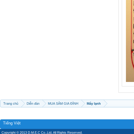
Trang chủ
Diễn đàn
MUA SẮM GIA ĐÌNH
Máy lạnh
Tiếng Việt
Copyright © 2013 D.M.E.C Co.,Ltd, All Rights Reserved.