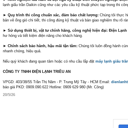
lạnh giấu trần Daikin cũng như các yêu cầu kỹ thuật phức tạp trong thi côn
► Quy trình thi công chuẩn xác, đảm bảo chất lượng:
Chúng tôi thực h
bản vẽ ống gió chi tiết, thi công đúng kỹ thuật và bàn giao nghiệm thu rõ rà
► Sử dụng thiết bị, vật tư chính hãng, công nghệ hiện đại: Điện Lạnh
hư hỏng và tiết kiệm điện năng cho khách hàng.
► Chính sách bảo hành, hậu mãi tận tâm:
Chúng tôi luôn đồng hành cùng
nhanh chóng, hiệu quả.
Nếu quý khách đang quan tâm hoặc có nhu cầu lắp đặt
máy lạnh giấu trầ
CÔNG TY TNHH ĐIỆN LẠNH TRIỀU AN
VPGD: 403/38/55 Trần Thị Năm - P. Trung Mỹ Tây - HCM Email:
dienlanh
báo giá PKD: 0909.090.622 Hotline: 0909 629 980 (Mr. Công)
20/5/26