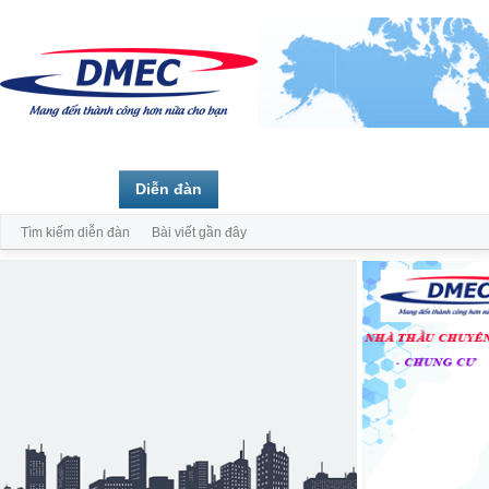
Trang chủ
Diễn đàn
Thành viên
Tìm kiếm diễn đàn
Bài viết gần đây