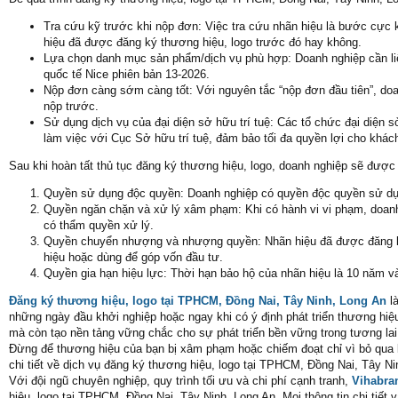
Tra cứu kỹ trước khi nộp đơn: Việc tra cứu nhãn hiệu là bước cực 
hiệu đã được đăng ký thương hiệu, logo trước đó hay không.
Lựa chọn danh mục sản phẩm/dịch vụ phù hợp: Doanh nghiệp cần liệ
quốc tế Nice phiên bản 13-2026.
Nộp đơn càng sớm càng tốt: Với nguyên tắc “nộp đơn đầu tiên”, doan
nộp trước.
Sử dụng dịch vụ của đại diện sở hữu trí tuệ: Các tổ chức đại diện 
làm việc với Cục Sở hữu trí tuệ, đảm bảo tối đa quyền lợi cho khác
Sau khi hoàn tất thủ tục đăng ký thương hiệu, logo, doanh nghiệp sẽ được
Quyền sử dụng độc quyền: Doanh nghiệp có quyền độc quyền sử dụng
Quyền ngăn chặn và xử lý xâm phạm: Khi có hành vi vi phạm, doan
có thẩm quyền xử lý.
Quyền chuyển nhượng và nhượng quyền: Nhãn hiệu đã được đăng ký 
hiệu hoặc dùng để góp vốn đầu tư.
Quyền gia hạn hiệu lực: Thời hạn bảo hộ của nhãn hiệu là 10 năm và 
Đăng ký thương hiệu, logo tại TPHCM, Đồng Nai, Tây Ninh, Long An
là
những ngày đầu khởi nghiệp hoặc ngay khi có ý định phát triển thương hiệ
mà còn tạo nền tảng vững chắc cho sự phát triển bền vững trong tương lai
Đừng để thương hiệu của bạn bị xâm phạm hoặc chiếm đoạt chỉ vì bỏ qua 
chi tiết về dịch vụ đăng ký thương hiệu, logo tại TPHCM, Đồng Nai, Tây Ni
Với đội ngũ chuyên nghiệp, quy trình tối ưu và chi phí cạnh tranh,
Vihabra
hiệu, logo tại TPHCM, Đồng Nai, Tây Ninh, Long An. Mọi thông tin chi tiết 