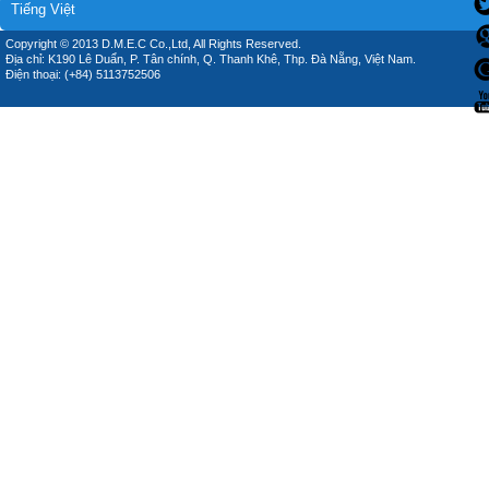
Tiếng Việt
Copyright © 2013 D.M.E.C Co.,Ltd, All Rights Reserved.
Địa chỉ: K190 Lê Duẩn, P. Tân chính, Q. Thanh Khê, Thp. Đà Nẵng, Việt Nam.
Điện thoại: (+84) 5113752506