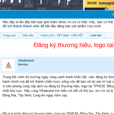
Chào mừng cá
Nếu đây là lần đầu tiên bạn ghé thăm dmec.vn và có thắc mắc, bạn có th
để trở thành thành viên
để bắt đầu đăng bán sản phẩm của mình.
Trang chủ
Diễn đàn
GIAO LƯU - KẾT BẠN - LIÊN KẾT
Liên kết
Đăng ký thương hiệu, logo t
vihabrand
Member
Trong bối cảnh thị trường ngày càng cạnh tranh khốc liệt, việc đăng ký th
hành chính mà đã trở thành chiến lược sống còn để bảo vệ tài sản trí tuệ 
vị tiên phong cung cấp dịch vụ đăng ký thương hiệu, logo tại TPHCM, Đồng 
nhất khu vực. Hãy cùng Vihabrand tìm hiểu chi tiết về thủ tục, lợi ích và 
Đồng Nai, Tây Ninh, Long An ngay hôm nay.
Để quá trình đăng ký thương hiệu, logo tại TPHCM, Đồng Nai, Tây Ninh, Lon