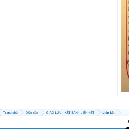
Trang chủ
Diễn đàn
GIAO LƯU - KẾT BẠN - LIÊN KẾT
Liên kết