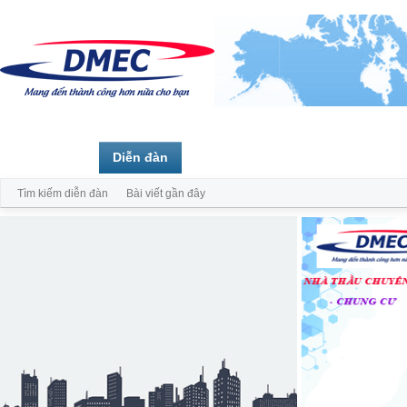
Trang chủ
Diễn đàn
Thành viên
Tìm kiếm diễn đàn
Bài viết gần đây