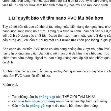
chính xác đến từng milimet, quá trình lắp đặt diễn ra cực kỳ nhanh chóng 
vừa tối ưu chi phí vừa đảm bảo tính thẩm mỹ hoa mỹ cho mọi công trình.
Bí quyết bảo vệ tấm nano PVC lâu bền hơn
Tuy có độ bền rất cao và khó bị tác động hoặc biến dạng do ngoại lực, nh
nano luôn sáng bóng như mới. Trong quá trình lau chùi, bạn chỉ nên sử dụ
đối tránh sử dụng các chất tẩy rửa có tính axit mạnh hoặc các vật dụng s
bẩn cứng đầu, chỉ cần sử dụng một chút nước rửa chén pha loãng là giải 
Bên cạnh đó, dù tấm PVC nano có khả năng chống ẩm vượt trội, tấm PVC n
hay văn phòng làm việc. Bạn cũng nên hạn chế để tấm nhựa tiếp xúc trực t
phim theo năm tháng. Ngoài ra, bạn cũng không nên lắp đặt sản phẩm quá
ổn định.
Khi tuân thủ các nguyên tắc bảo quản tuy đơn giản mà có võ này không chỉ 
của tấm PVC nano lên đến tối đa.
Khám phá:
Top những tấm
la phông đẹp
của THẾ GIỚI TẤM NHỰA
các loại tấm nhựa ốp tường nano
giá rẻ bao đẹp trên thị trường
Các mẫu
la phông gỗ
đẹp nhức nách, bền theo năm tháng.