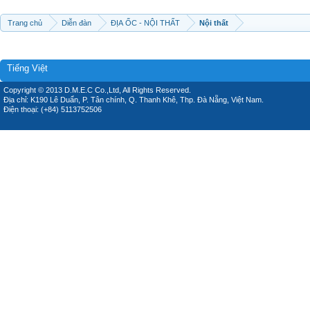
Trang chủ
Diễn đàn
ĐỊA ỐC - NỘI THẤT
Nội thất
Tiếng Việt
Copyright © 2013 D.M.E.C Co.,Ltd, All Rights Reserved.
Địa chỉ: K190 Lê Duẩn, P. Tân chính, Q. Thanh Khê, Thp. Đà Nẵng, Việt Nam.
Điện thoại: (+84) 5113752506