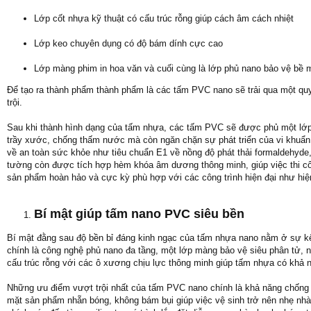
Lớp cốt nhựa kỹ thuật có cấu trúc rỗng giúp cách âm cách nhiệt
Lớp keo chuyên dụng có độ bám dính cực cao
Lớp màng phim in hoa văn và cuối cùng là lớp phủ nano bảo vệ bề 
Để tạo ra thành phẩm thành phẩm là các tấm PVC nano sẽ trải qua một quy
trội.
Sau khi thành hình dạng của tấm nhựa, các tấm PVC sẽ được phủ một lớp 
trầy xước, chống thấm nước mà còn ngăn chặn sự phát triển của vi khuẩ
về an toàn sức khỏe như tiêu chuẩn E1 về nồng độ phát thải formaldehyd
tường còn được tích hợp hèm khóa âm dương thông minh, giúp việc thi cô
sản phẩm hoàn hảo và cực kỳ phù hợp với các công trình hiện đại như hiệ
Bí mật giúp tấm nano PVC siêu bền
Bí mật đằng sau độ bền bỉ đáng kinh ngạc của tấm nhựa nano nằm ở sự kết
chính là công nghệ phủ nano đa tầng, một lớp màng bảo vệ siêu phân tử, 
cấu trúc rỗng với các ô xương chịu lực thông minh giúp tấm nhựa có khả 
Những ưu điểm vượt trội nhất của tấm PVC nano chính là khả năng chống c
mặt sản phẩm nhẵn bóng, không bám bụi giúp việc vệ sinh trở nên nhẹ nh