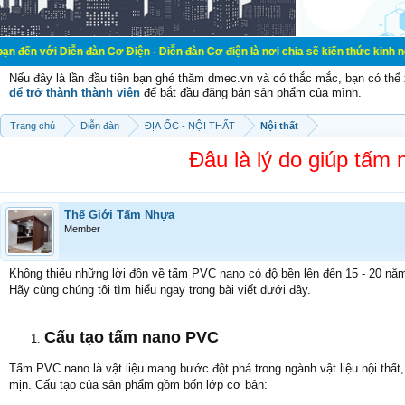
ễn đàn Cơ Điện - Diễn đàn Cơ điện là nơi chia sẽ kiến thức kinh nghiệm trong l
Nếu đây là lần đầu tiên bạn ghé thăm dmec.vn và có thắc mắc, bạn có th
để trở thành thành viên
để bắt đầu đăng bán sản phẩm của mình.
Trang chủ
Diễn đàn
ĐỊA ỐC - NỘI THẤT
Nội thất
Đâu là lý do giúp tấm
Thế Giới Tấm Nhựa
Member
Không thiếu những lời đồn về tấm PVC nano có độ bền lên đến 15 - 20 năm n
Hãy cùng chúng tôi tìm hiểu ngay trong bài viết dưới đây.
Cấu tạo tấm nano PVC
Tấm PVC nano là vật liệu mang bước đột phá trong ngành vật liệu nội thất
mịn. Cấu tạo của sản phẩm gồm bốn lớp cơ bản: