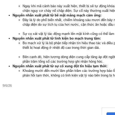
Ngay khi mã cảnh báo này xuất hiện, thiết bị sẽ tự động khó
chặn nguy cơ cháy nổ chập điện. Sự cố này thường xuất hiện n
Nguyên nhân xuất phát từ bề mặt màng mạch cảm ứng:
Đây là lý do phổ biến nhất, chiếm khoảng sáu mươi đến bảy
chập điện do sự tích tụ của hơi nước, cặn thức ăn hoặc dầu
Sự cọ xát vật lý tác động mạnh lên mặt kính cũng có thể làm
Nguyên nhân xuất phát từ linh kiện bo mạch trung tâm:
Bo mạch xử lý là bộ phận tiếp nhận tín hiệu thao tác và điều 
thiết bị hoạt động ở nhiệt độ cao trong thời gian dài.
Bên cạnh đó, hiện tượng dòng điện cung cấp tăng áp đột ngộ
phần trăm tổng số các trường hợp ghi nhận hỏng hóc.
Nguyên nhân xuất phát từ sự cố xung đột tín hiệu tạm thời:
Khoảng mười đến mười lăm phần trăm các trường hợp báo lỗi c
phản hồi tạm thời, không có linh kiện vật lý nào bên trong bị 
9/6/26