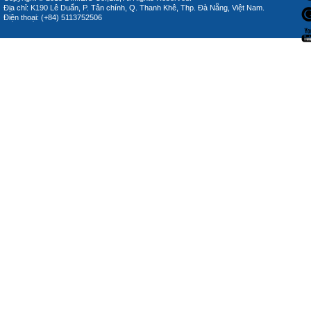
Địa chỉ: K190 Lê Duẩn, P. Tân chính, Q. Thanh Khê, Thp. Đà Nẵng, Việt Nam.
Điện thoại: (+84) 5113752506