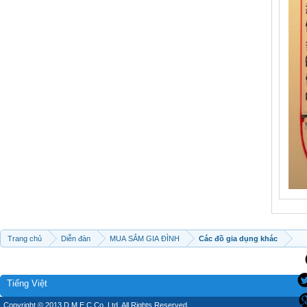
Trang chủ
Diễn đàn
MUA SẮM GIA ĐÌNH
Các đồ gia dụng khác
Tiếng Việt
Copyright © 2013 D.M.E.C Co.,Ltd, All Rights Reserved.