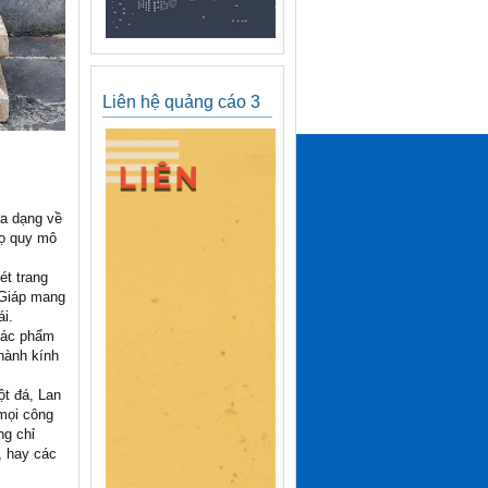
Liên hệ quảng cáo 3
a dạng về
họ quy mô
t trang
 Giáp mang
ái.
tác phẩm
hành kính
t đá, Lan
 mọi công
g chỉ
, hay các