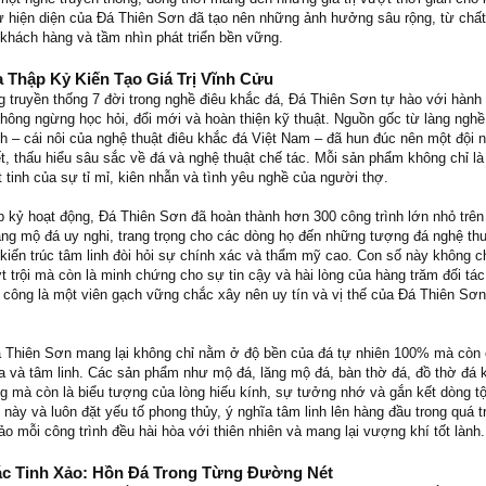
 hiện diện của Đá Thiên Sơn đã tạo nên những ảnh hưởng sâu rộng, từ chấ
khách hàng và tầm nhìn phát triển bền vững.
 Thập Kỷ Kiến Tạo Giá Trị Vĩnh Cửu
g truyền thống 7 đời trong nghề điêu khắc đá, Đá Thiên Sơn tự hào với hành 
hông ngừng học hỏi, đổi mới và hoàn thiện kỹ thuật. Nguồn gốc từ làng nghề
h – cái nôi của nghệ thuật điêu khắc đá Việt Nam – đã hun đúc nên một đội 
t, thấu hiểu sâu sắc về đá và nghệ thuật chế tác. Mỗi sản phẩm không chỉ là
ết tinh của sự tỉ mỉ, kiên nhẫn và tình yêu nghề của người thợ.
p kỷ hoạt động, Đá Thiên Sơn đã hoàn thành hơn 300 công trình lớn nhỏ trên
ng mộ đá uy nghi, trang trọng cho các dòng họ đến những tượng đá nghệ thu
kiến trúc tâm linh đòi hỏi sự chính xác và thẩm mỹ cao. Con số này không ch
 trội mà còn là minh chứng cho sự tin cậy và hài lòng của hàng trăm đối tá
 công là một viên gạch vững chắc xây nên uy tín và vị thế của Đá Thiên Sơn
á Thiên Sơn mang lại không chỉ nằm ở độ bền của đá tự nhiên 100% mà còn
a và tâm linh. Các sản phẩm như mộ đá, lăng mộ đá, bàn thờ đá, đồ thờ đá 
ng mà còn là biểu tượng của lòng hiếu kính, sự tưởng nhớ và gắn kết dòng t
 này và luôn đặt yếu tố phong thủy, ý nghĩa tâm linh lên hàng đầu trong quá t
ảo mỗi công trình đều hài hòa với thiên nhiên và mang lại vượng khí tốt lành.
ác Tinh Xảo: Hồn Đá Trong Từng Đường Nét