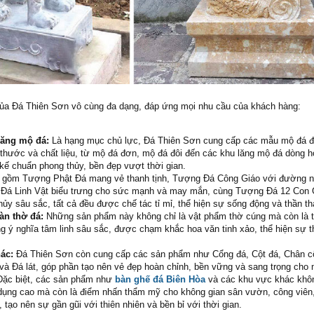
a Đá Thiên Sơn vô cùng đa dạng, đáp ứng mọi nhu cầu của khách hàng:
lăng mộ đá:
Là hạng mục chủ lực, Đá Thiên Sơn cung cấp các mẫu mộ đá đ
 thước và chất liệu, từ mộ đá đơn, mộ đá đôi đến các khu lăng mộ đá dòng 
 kế chuẩn phong thủy, bền đẹp vượt thời gian.
gồm Tượng Phật Đá mang vẻ thanh tịnh, Tượng Đá Công Giáo với đường né
Đá Linh Vật biểu trưng cho sức mạnh và may mắn, cùng Tượng Đá 12 Con
hủy sâu sắc, tất cả đều được chế tác tỉ mỉ, thể hiện sự sống động và thần th
àn thờ đá:
Những sản phẩm này không chỉ là vật phẩm thờ cúng mà còn là 
g ý nghĩa tâm linh sâu sắc, được chạm khắc hoa văn tinh xảo, thể hiện sự t
hác:
Đá Thiên Sơn còn cung cấp các sản phẩm như Cổng đá, Cột đá, Chân cộ
và Đá lát, góp phần tạo nên vẻ đẹp hoàn chỉnh, bền vững và sang trọng cho
. Đặc biệt, các sản phẩm như
bàn ghế đá Biên Hòa
và các khu vực khác khôn
dụng cao mà còn là điểm nhấn thẩm mỹ cho không gian sân vườn, công viên
 tạo nên sự gần gũi với thiên nhiên và bền bỉ với thời gian.