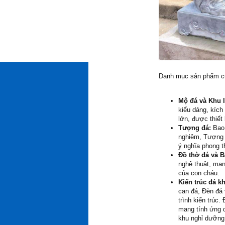
Danh mục sản phẩm củ
Mộ đá và Khu 
kiểu dáng, kích
lớn, được thiết
Tượng đá:
Bao 
nghiêm, Tượng 
ý nghĩa phong t
Đồ thờ đá và B
nghệ thuật, man
của con cháu.
Kiến trúc đá k
can đá, Đèn đá 
trình kiến trúc
mang tính ứng 
khu nghỉ dưỡng,