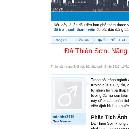
Nếu đây là lần đầu tiên bạn ghé thăm dmec.
để trở thành thành viên
để bắt đầu đăng bá
Trang chủ
Diễn đàn
ĐỊA ỐC - NỘI THẤT
Đá Thiên Sơn: Nâng 
Thảo luận trong '
Nội thất
' bắt đầu bởi
minhhx3415
,
10/6/
Trong bối cảnh ngành 
tượng của sự uy tín, c
tự nhiên hơn ba thập 
tượng đá mà còn kiến 
này sẽ đi sâu phân tí
việc định hình xu hướn
Phân Tích Ảnh 
minhhx3415
New Member
Đá Thiên Sơn không ch
phát huy tinh hoa của 