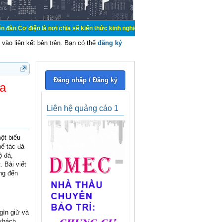
nơi chia sẽ kiến thức kinh nghiệm trong lãnh vực cơ điện, mua bán, ký gửi, cho
vào liên kết bên trên. Bạn có thể
đăng ký
Đăng nhập / Đăng ký
oa
Liên hệ quảng cáo 1
ột biểu
hế tác đá
ộ đá,
 Bài viết
ng đến
gìn giữ và
 khách