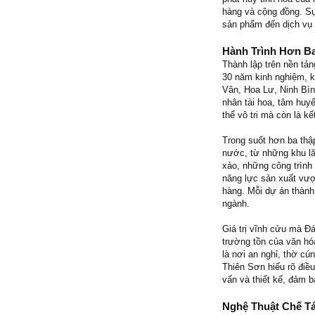
hàng và cộng đồng. Sự
sản phẩm đến dịch vụ 
Hành Trình Hơn Ba
Thành lập trên nền tản
30 năm kinh nghiệm, k
Vân, Hoa Lư, Ninh Bìn
nhân tài hoa, tâm huyế
thể vô tri mà còn là k
Trong suốt hơn ba thậ
nước, từ những khu lă
xảo, những công trình 
năng lực sản xuất vượt
hàng. Mỗi dự án thành
ngành.
Giá trị vĩnh cửu mà Đ
trường tồn của văn hó
là nơi an nghỉ, thờ cú
Thiên Sơn hiểu rõ điều
vấn và thiết kế, đảm b
Nghệ Thuật Chế T