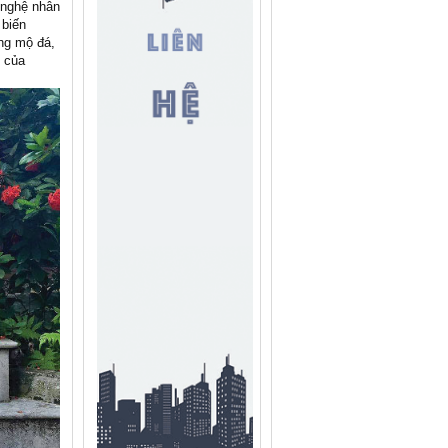
 nghệ nhân
 biến
ng mộ đá,
 của