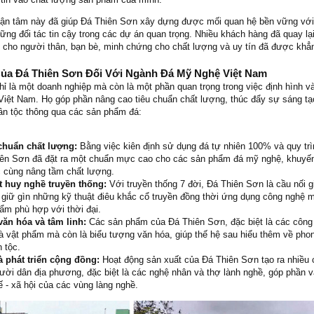
tận tâm này đã giúp Đá Thiên Sơn xây dựng được mối quan hệ bền vững vớ
ững đối tác tin cậy trong các dự án quan trọng. Nhiều khách hàng đã quay lạ
ệu cho người thân, bạn bè, minh chứng cho chất lượng và uy tín đã được khẳn
a Đá Thiên Sơn Đối Với Ngành Đá Mỹ Nghệ Việt Nam
 là một doanh nghiệp mà còn là một phần quan trọng trong việc định hình và
Việt Nam. Họ góp phần nâng cao tiêu chuẩn chất lượng, thúc đẩy sự sáng tạ
ân tộc thông qua các sản phẩm đá:
chuẩn chất lượng:
Bằng việc kiên định sử dụng đá tự nhiên 100% và quy trì
hiên Sơn đã đặt ra một chuẩn mực cao cho các sản phẩm đá mỹ nghệ, khuyế
c cùng nâng tầm chất lượng.
t huy nghề truyền thống:
Với truyền thống 7 đời, Đá Thiên Sơn là cầu nối 
, giữ gìn những kỹ thuật điêu khắc cổ truyền đồng thời ứng dụng công nghệ m
ẩm phù hợp với thời đại.
 văn hóa và tâm linh:
Các sản phẩm của Đá Thiên Sơn, đặc biệt là các công 
 là vật phẩm mà còn là biểu tượng văn hóa, giúp thế hệ sau hiểu thêm về phon
 tộc.
à phát triển cộng đồng:
Hoạt động sản xuất của Đá Thiên Sơn tạo ra nhiều 
ười dân địa phương, đặc biệt là các nghệ nhân và thợ lành nghề, góp phần 
tế - xã hội của các vùng làng nghề.