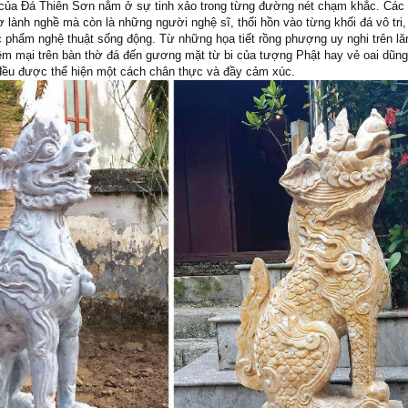
i của Đá Thiên Sơn nằm ở sự tinh xảo trong từng đường nét chạm khắc. Các
hợ lành nghề mà còn là những người nghệ sĩ, thổi hồn vào từng khối đá vô tri,
 phẩm nghệ thuật sống động. Từ những họa tiết rồng phượng uy nghi trên lă
m mại trên bàn thờ đá đến gương mặt từ bi của tượng Phật hay vẻ oai dũng
ả đều được thể hiện một cách chân thực và đầy cảm xúc.