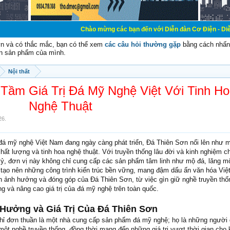
Chào mừng các bạn đến với Diễn đàn Cơ Điện - Diễn đàn Cơ điện là 
vn và có thắc mắc, bạn có thể xem
các câu hỏi thường gặp
bằng cách nhấn 
n sản phẩm của mình.
Nội thất
Tầm Giá Trị Đá Mỹ Nghệ Việt Với Tinh H
Nghệ Thuật
26
.
đá mỹ nghệ Việt Nam đang ngày càng phát triển, Đá Thiên Sơn nổi lên như m
hất lượng và tinh hoa nghệ thuật. Với truyền thống lâu đời và kinh nghiệm c
kỷ, đơn vị này không chỉ cung cấp các sản phẩm tâm linh như mộ đá, lăng m
tạo nên những công trình kiến trúc bền vững, mang đậm dấu ấn văn hóa Việt.
ch ảnh hưởng và đóng góp của Đá Thiên Sơn, từ việc gìn giữ nghề truyền thố
g và nâng cao giá trị của đá mỹ nghệ trên toàn quốc.
Hưởng và Giá Trị Của Đá Thiên Sơn
ỉ đơn thuần là một nhà cung cấp sản phẩm đá mỹ nghệ; họ là những người 
một nghề truyền thống, đồng thời mang đến những giá trị vượt thời gian cho