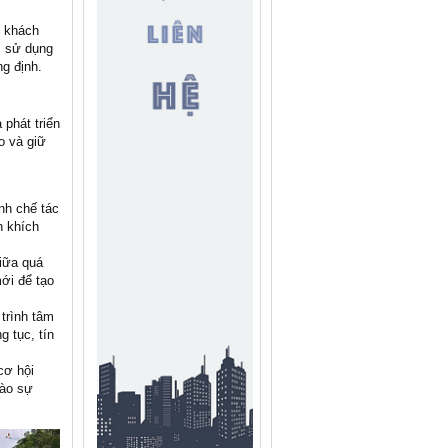
i khách
i sử dụng
g định.
 phát triển
o và giữ
nh chế tác
n khích
giữa quá
ới để tạo
trình tâm
g tục, tín
cơ hội
vào sự