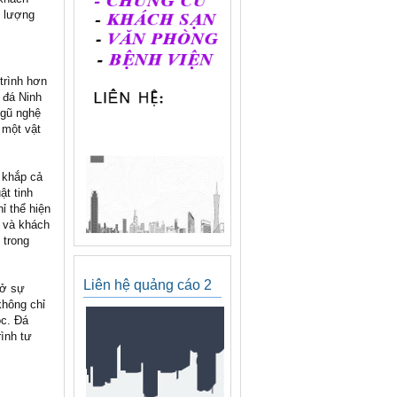
t lượng
trình hơn
 đá Ninh
ngũ nghệ
 một vật
 khắp cả
ật tinh
ỉ thể hiện
c và khách
 trong
Liên hệ quảng cáo 2
 ở sự
không chỉ
ộc. Đá
rình tư