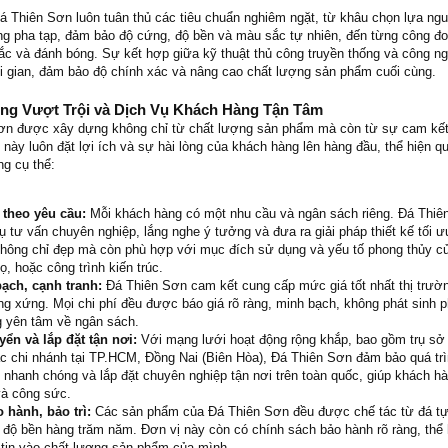
Đá Thiên Sơn luôn tuân thủ các tiêu chuẩn nghiêm ngặt, từ khâu chọn lựa ngu
g pha tạp, đảm bảo độ cứng, độ bền và màu sắc tự nhiên, đến từng công đo
ắc và đánh bóng. Sự kết hợp giữa kỹ thuật thủ công truyền thống và công ng
hời gian, đảm bảo độ chính xác và nâng cao chất lượng sản phẩm cuối cùng.
ng Vượt Trội và Dịch Vụ Khách Hàng Tận Tâm
Sơn được xây dựng không chỉ từ chất lượng sản phẩm mà còn từ sự cam kết
này luôn đặt lợi ích và sự hài lòng của khách hàng lên hàng đầu, thể hiện q
ng cụ thể:
 theo yêu cầu:
Mỗi khách hàng có một nhu cầu và ngân sách riêng. Đá Thiê
ụ tư vấn chuyên nghiệp, lắng nghe ý tưởng và đưa ra giải pháp thiết kế tối 
hông chỉ đẹp mà còn phù hợp với mục đích sử dụng và yếu tố phong thủy c
ọ, hoặc công trình kiến trúc.
ạch, cạnh tranh:
Đá Thiên Sơn cam kết cung cấp mức giá tốt nhất thị trườ
g xứng. Mọi chi phí đều được báo giá rõ ràng, minh bạch, không phát sinh p
g yên tâm về ngân sách.
yển và lắp đặt tận nơi:
Với mạng lưới hoạt động rộng khắp, bao gồm trụ sở 
c chi nhánh tại TP.HCM, Đồng Nai (Biên Hòa), Đá Thiên Sơn đảm bảo quá tr
 nhanh chóng và lắp đặt chuyên nghiệp tận nơi trên toàn quốc, giúp khách hà
và công sức.
 hành, bảo trì:
Các sản phẩm của Đá Thiên Sơn đều được chế tác từ đá tự
 độ bền hàng trăm năm. Đơn vị này còn có chính sách bảo hành rõ ràng, thể 
 tin vào chất lượng sản phẩm của mình.