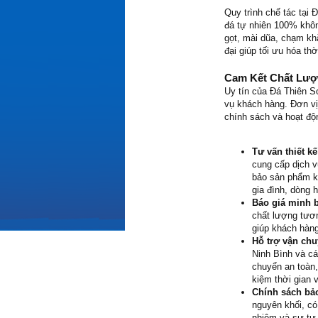
Quy trình chế tác tại 
đá tự nhiên 100% khôn
gọt, mài dũa, chạm kh
đại giúp tối ưu hóa t
Cam Kết Chất Lượ
Uy tín của Đá Thiên 
vụ khách hàng. Đơn vị 
chính sách và hoạt độ
Tư vấn thiết kế
cung cấp dịch v
bảo sản phẩm k
gia đình, dòng h
Báo giá minh b
chất lượng tươn
giúp khách hàn
Hỗ trợ vận chu
Ninh Bình và cá
chuyển an toàn,
kiệm thời gian 
Chính sách bảo
nguyên khối, có
nhiệm và sự tự