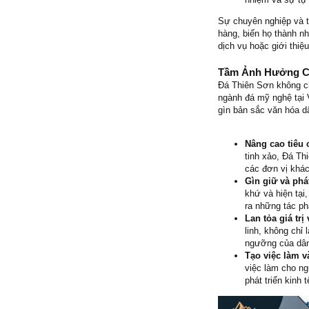
Sự chuyên nghiệp và 
hàng, biến họ thành nh
dịch vụ hoặc giới thi
Tầm Ảnh Hưởng Củ
Đá Thiên Sơn không chỉ
ngành đá mỹ nghệ tại 
gìn bản sắc văn hóa d
Nâng cao tiêu 
tinh xảo, Đá T
các đơn vị khá
Gìn giữ và phá
khứ và hiện tại
ra những tác ph
Lan tỏa giá trị
linh, không chỉ
ngưỡng của dân
Tạo việc làm v
việc làm cho ng
phát triển kinh 