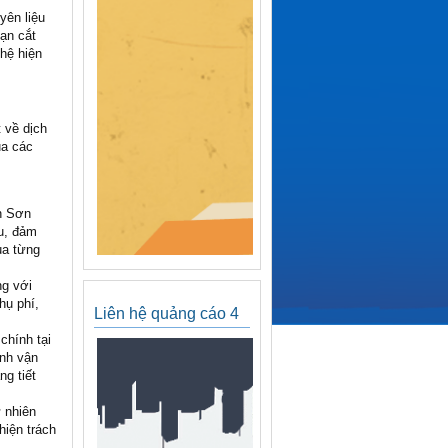
yên liệu
ạn cắt
hệ hiện
 về dịch
ua các
n Sơn
ưu, đảm
ủa từng
ng với
hụ phí,
Liên hệ quảng cáo 4
chính tại
ình vận
ng tiết
 nhiên
hiện trách