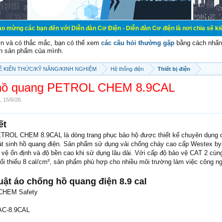
ến với Diễn đàn Cơ Điện - Diễn đàn Cơ điện là nơi chia sẽ kiến thức kinh nghiệ
vn và có thắc mắc, bạn có thể xem
các câu hỏi thường gặp
bằng cách nhấn 
n sản phẩm của mình.
SẼ KIẾN THỨC/KỸ NĂNG/KINH NGHIỆM
Hệ thống điện
Thiết bị điện
 hồ quang PETROL CHEM 8.9CAL
,
15/6/26
.
ết
TROL CHEM 8.9CAL là dòng trang phục bảo hộ được thiết kế chuyên dụng 
t sinh hồ quang điện. Sản phẩm sử dụng vải chống cháy cao cấp Westex by 
 vệ ổn định và độ bền cao khi sử dụng lâu dài. Với cấp độ bảo vệ CAT 2 cùng
ối thiểu 8 cal/cm², sản phẩm phù hợp cho nhiều môi trường làm việc công ng
uật áo chống hồ quang điện 8.9 cal
CHEM Safety
AC-8.9CAL