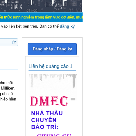
m trong lãnh vực cơ điện, mua bán, ký gửi, cho thuê hàng hoá dịch vụ cá nhân,
vào liên kết bên trên. Bạn có thể
đăng ký
Đăng nhập / Đăng ký
Liên hệ quảng cáo 1
cho môi
Milliken,
 chỉ số
hiệp hiện