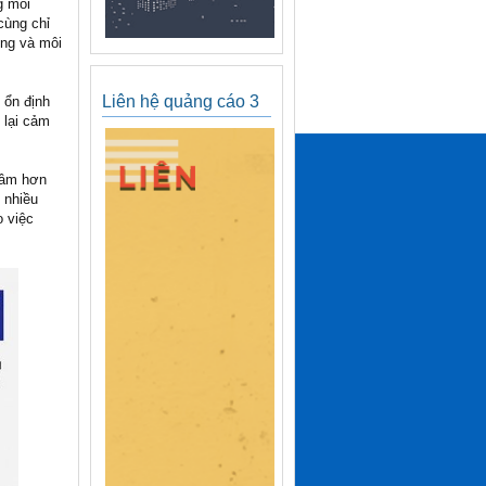
g môi
cùng chỉ
ống và môi
Liên hệ quảng cáo 3
 ổn định
 lại cảm
tâm hơn
 nhiều
 việc