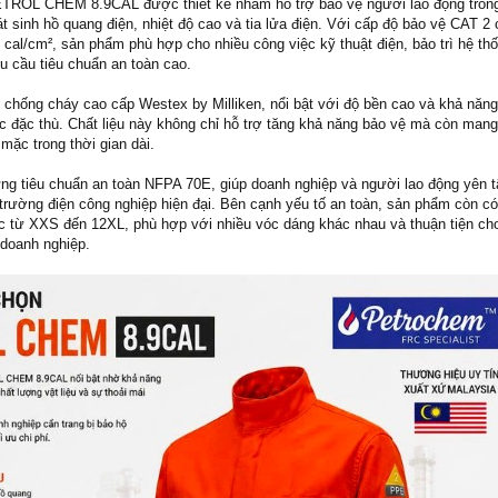
TROL CHEM 8.9CAL được thiết kế nhằm hỗ trợ bảo vệ người lao động tron
 sinh hồ quang điện, nhiệt độ cao và tia lửa điện. Với cấp độ bảo vệ CAT 2 
8 cal/cm², sản phẩm phù hợp cho nhiều công việc kỹ thuật điện, bảo trì hệ th
u cầu tiêu chuẩn an toàn cao.
chống cháy cao cấp Westex by Milliken, nổi bật với độ bền cao và khả năng
ệc đặc thù. Chất liệu này không chỉ hỗ trợ tăng khả năng bảo vệ mà còn mang
 mặc trong thời gian dài.
ứng tiêu chuẩn an toàn NFPA 70E, giúp doanh nghiệp và người lao động yên 
 trường điện công nghiệp hiện đại. Bên cạnh yếu tố an toàn, sản phẩm còn có
 từ XXS đến 12XL, phù hợp với nhiều vóc dáng khác nhau và thuận tiện cho
 doanh nghiệp.