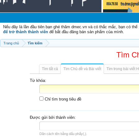
Nếu đây là lần đầu tiên bạn ghé thăm dmec.vn và có thắc mắc, bạn có th
để trở thành thành viên
để bắt đầu đăng bán sản phẩm của mình.
Trang chủ
Tìm kiếm
Tìm Ch
Tìm tất cả
Tìm Chủ đề và Bài viết
Tìm trong bài viết 
Từ khóa:
Chỉ tìm trong tiêu đề
Được gửi bởi thành viên:
Dãn cách tên bằng dấu phẩy(,).