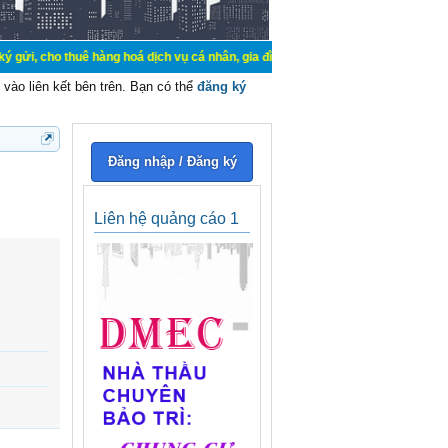
uê hàng hoá dịch vụ cá nhân, gia đình. Mua bán, ký gửi, cho thuê thiết bị hệ 
vào liên kết bên trên. Bạn có thể
đăng ký
Đăng nhập / Đăng ký
Liên hệ quảng cáo 1