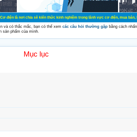
 chia sẽ kiến thức kinh nghiệm trong lãnh vực cơ điện, mua bán, ký gửi, cho th
vn và có thắc mắc, bạn có thể xem
các câu hỏi thường gặp
bằng cách nhấn 
n sản phẩm của mình.
Mục lục