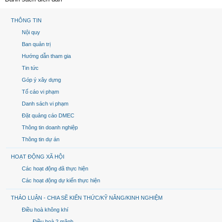
THÔNG TIN
Nội quy
Ban quản trị
Hướng dẫn tham gia
Tin tức
Góp ý xây dựng
Tố cáo vi phạm
Danh sách vi phạm
Đặt quảng cáo DMEC
Thông tin doanh nghiệp
Thông tin dự án
HOẠT ĐỘNG XÃ HỘI
Các hoạt động đã thực hiện
Các hoạt động dự kiến thực hiện
THẢO LUẬN - CHIA SẼ KIẾN THỨC/KỸ NĂNG/KINH NGHIỆM
Điều hoà không khí
Điều hoà 2 mãnh