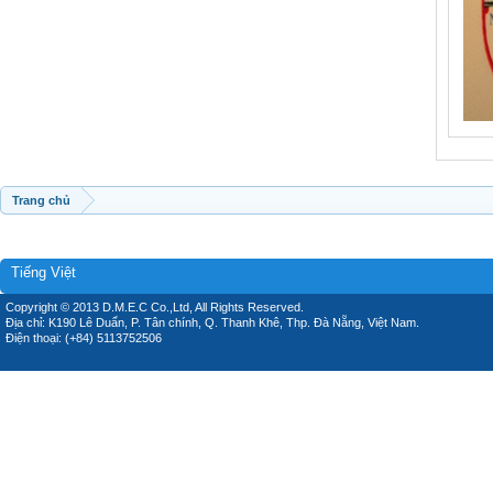
Trang chủ
Tiếng Việt
Copyright © 2013 D.M.E.C Co.,Ltd, All Rights Reserved.
Địa chỉ: K190 Lê Duẩn, P. Tân chính, Q. Thanh Khê, Thp. Đà Nẵng, Việt Nam.
Điện thoại: (+84) 5113752506