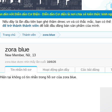
n đàn Cơ Điện - Diễn đàn Cơ điện là nơi chia sẽ kiến thức kinh nghiệm trong l
Nếu đây là lần đầu tiên bạn ghé thăm dmec.vn và có thắc mắc, bạn có th
để trở thành thành viên
để bắt đầu đăng bán sản phẩm của mình.
Trang chủ
Thành viên
zora blue
zora blue
New Member
, Nữ, 13
zora blue được nhìn thấy lần cuối:
16/6/26
Tin nhắn hồ sơ
Hoạt động gần đây
Các bài đăng
Hiện tại không có tin nhắn trong hồ sơ của zora blue.