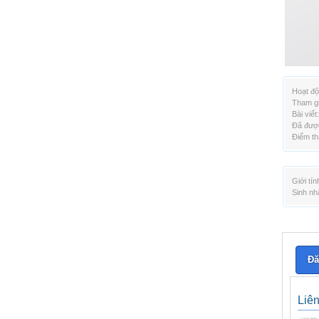
Hoạt độ
Tham gi
Bài viết:
Đã được
Điểm th
Giới tín
Sinh nh
Đă
Liê