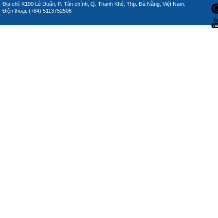
Địa chỉ: K190 Lê Duẩn, P. Tân chính, Q. Thanh Khê, Thp. Đà Nẵng, Việt Nam.
Điện thoại: (+84) 5113752506