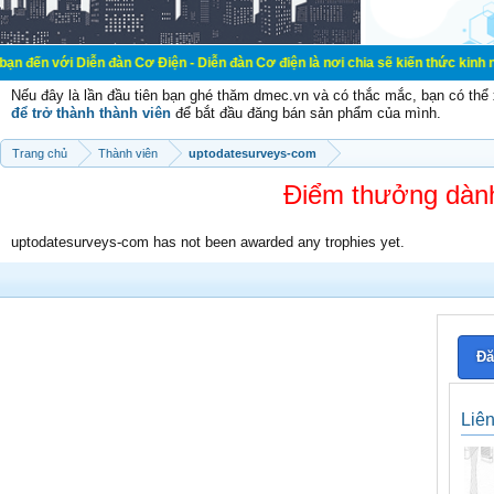
iễn đàn Cơ Điện - Diễn đàn Cơ điện là nơi chia sẽ kiến thức kinh nghiệm trong
Nếu đây là lần đầu tiên bạn ghé thăm dmec.vn và có thắc mắc, bạn có th
để trở thành thành viên
để bắt đầu đăng bán sản phẩm của mình.
Trang chủ
Thành viên
uptodatesurveys-com
Điểm thưởng dàn
uptodatesurveys-com has not been awarded any trophies yet.
Đă
Liê