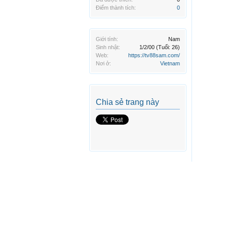
Điểm thành tích:
0
Giới tính:
Nam
Sinh nhật:
1/2/00
(Tuổi: 26)
Web:
https://tv88sam.com/
Nơi ở:
Vietnam
Chia sẻ trang này