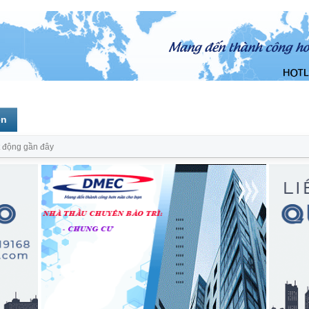
ên
 động gần đây