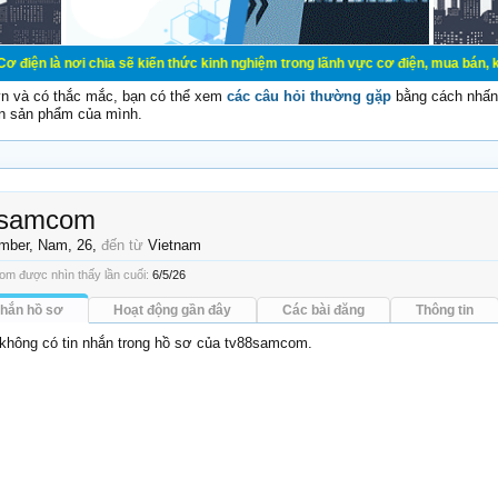
ơi chia sẽ kiến thức kinh nghiệm trong lãnh vực cơ điện, mua bán, ký gửi, cho
vn và có thắc mắc, bạn có thể xem
các câu hỏi thường gặp
bằng cách nhấn 
n sản phẩm của mình.
8samcom
mber
, Nam, 26,
đến từ
Vietnam
m được nhìn thấy lần cuối:
6/5/26
nhắn hồ sơ
Hoạt động gần đây
Các bài đăng
Thông tin
 không có tin nhắn trong hồ sơ của tv88samcom.