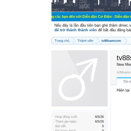
Chào mừng các bạn đến với Diễn đàn Cơ Điện - Diễn đàn Cơ điện là n
Nếu đây là lần đầu tiên bạn ghé thăm dmec.
để trở thành thành viên
để bắt đầu đăng bá
Trang chủ
Thành viên
tv88samcom
tv8
New Me
tv88samco
Tin 
Hiện tại
Hoạt động cuối:
6/5/26
Tham gia ngày:
6/5/26
Bài viết:
0
Đã được thích:
0