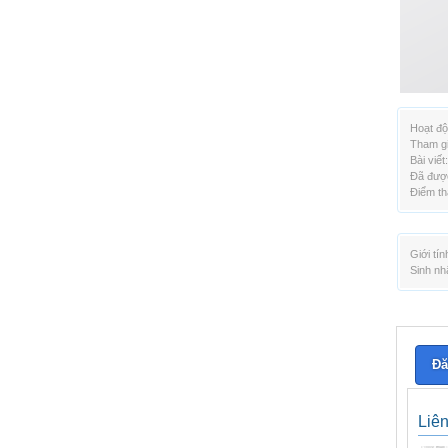
Hoạt độ
Tham gi
Bài viết:
Đã được
Điểm th
Giới tín
Sinh nh
Đă
Liê