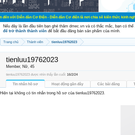
 đàn Cơ Điện - Diễn đàn Cơ điện là nơi chia sẽ kiến thức kinh nghiệm trong lã
Nếu đây là lần đầu tiên bạn ghé thăm dmec.vn và có thắc mắc, bạn có th
để trở thành thành viên
để bắt đầu đăng bán sản phẩm của mình.
Trang chủ
Thành viên
tienluu19762023
tienluu19762023
Member
, Nữ, 45
tienluu19762023 được nhìn thấy lần cuối:
16/2/24
Tin nhắn hồ sơ
Hoạt động gần đây
Các bài đăng
Hiện tại không có tin nhắn trong hồ sơ của tienluu19762023.