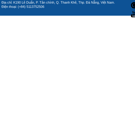
Địa chỉ: K190 Lê Duẩn, P. Tân chính, Q. Thanh Khê, Thp. Đà Nẵng, Việt Nam.
Điện thoại: (+84) 5113752506