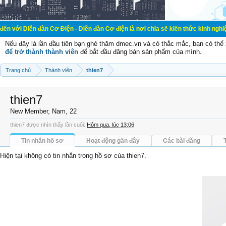
àn Cơ Điện - Diễn đàn Cơ điện là nơi chia sẽ kiến thức kinh nghiệm trong lãnh
Nếu đây là lần đầu tiên bạn ghé thăm dmec.vn và có thắc mắc, bạn có th
để trở thành thành viên
để bắt đầu đăng bán sản phẩm của mình.
Trang chủ
Thành viên
thien7
thien7
New Member
, Nam, 22
thien7 được nhìn thấy lần cuối:
Hôm qua, lúc 13:06
Tin nhắn hồ sơ
Hoạt động gần đây
Các bài đăng
Hiện tại không có tin nhắn trong hồ sơ của thien7.