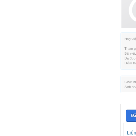
Hoạt độ
Tham gi
Bài viết:
Đã được
Điểm th
Giới tín
Sinh nh
Đă
Liê