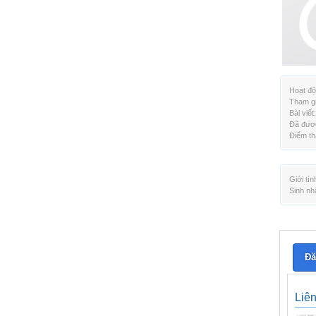
Hoạt độ
Tham gi
Bài viết:
Đã được
Điểm th
Giới tín
Sinh nh
Đă
Liê