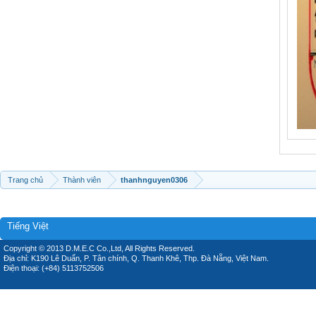
Trang chủ
Thành viên
thanhnguyen0306
Tiếng Việt
Copyright © 2013 D.M.E.C Co.,Ltd, All Rights Reserved.
Địa chỉ: K190 Lê Duẩn, P. Tân chính, Q. Thanh Khê, Thp. Đà Nẵng, Việt Nam.
Điện thoại: (+84) 5113752506