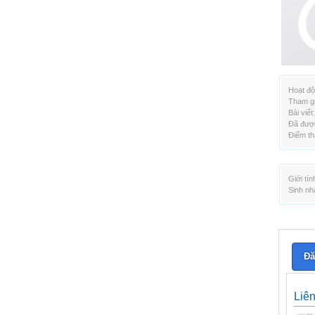
Hoạt độ
Tham gi
Bài viết:
Đã được
Điểm th
Giới tín
Sinh nh
Đă
Liê