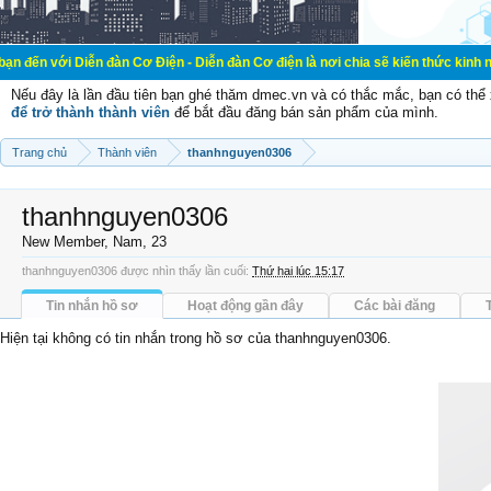
ễn đàn Cơ Điện - Diễn đàn Cơ điện là nơi chia sẽ kiến thức kinh nghiệm trong 
Nếu đây là lần đầu tiên bạn ghé thăm dmec.vn và có thắc mắc, bạn có th
để trở thành thành viên
để bắt đầu đăng bán sản phẩm của mình.
Trang chủ
Thành viên
thanhnguyen0306
thanhnguyen0306
New Member
, Nam, 23
thanhnguyen0306 được nhìn thấy lần cuối:
Thứ hai lúc 15:17
Tin nhắn hồ sơ
Hoạt động gần đây
Các bài đăng
Hiện tại không có tin nhắn trong hồ sơ của thanhnguyen0306.