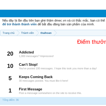
Nếu đây là lần đầu tiên bạn ghé thăm dmec.vn và có thắc mắc, bạn có th
để trở thành thành viên
để bắt đầu đăng bán sản phẩm của mình.
Trang chủ
Thành viên
thaihoan
Điểm thưởn
20
Addicted
1,000 messages? Impressive!
10
Can't Stop!
You've posted 100 messages. I hope this took you more than a day!
5
Keeps Coming Back
30 messages posted. You must like it here!
1
First Message
Post a message somewhere on the site to receive this.
Tổng điểm: 36