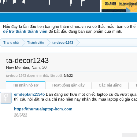
Nếu đây là lần đầu tiên bạn ghé thăm dmec.vn và có thắc mắc, bạn có th
để trở thành thành viên
để bắt đầu đăng bán sản phẩm của mình.
Trang chủ
Thành viên
ta-decor1243
ta-decor1243
New Member
, Nam, 30
ta-decor1243 được nhìn thấy lần cuối:
9/8/22
Tin nhắn hồ sơ
Hoạt động gần đây
Các bài đăng
emdeplam15945
Bạn đang sở hữu một chiếc laptop cũ đã vượt quá
thì câu hỏi đặt ra địa chỉ nào hiện nay nhân thu mua laptop cũ giá c
https://thumualaptop-hcm.com
28/6/22