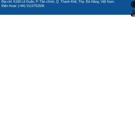
Địa chỉ: K190 Lê Duẩn, P. Tân chính, Q. Thanh Khê, Thp. Đà Nẵng, Việt Nam.
Điện thoại: (+84) 5113752506