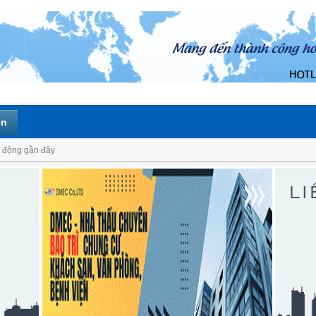
ên
 động gần đây