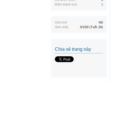
Điểm thành tích:
1
Giới tính:
Nữ
Sinh nhật:
3/1/00
(Tuổi: 26)
Chia sẻ trang này