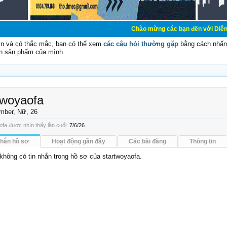
Chào mừng các bạn đến với Diễn đàn Cơ Điện -
vn và có thắc mắc, bạn có thể xem
các câu hỏi thường gặp
bằng cách nhấn 
n sản phẩm của mình.
twoyaofa
mber
, Nữ, 26
ofa được nhìn thấy lần cuối:
7/6/26
nhắn hồ sơ
Hoạt động gần đây
Các bài đăng
Thông tin
 không có tin nhắn trong hồ sơ của startwoyaofa.