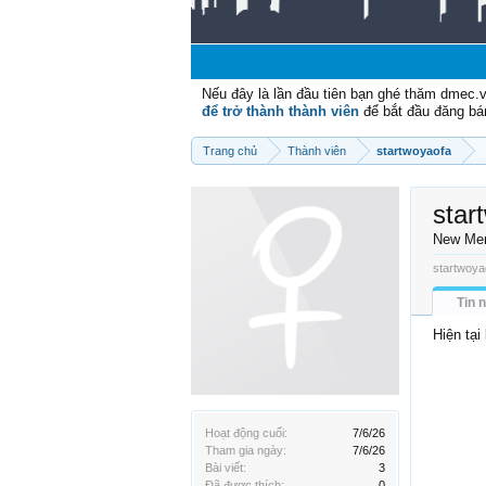
Nếu đây là lần đầu tiên bạn ghé thăm dmec.
để trở thành thành viên
để bắt đầu đăng bá
Trang chủ
Thành viên
startwoyaofa
star
New Me
startwoya
Tin 
Hiện tại
Hoạt động cuối:
7/6/26
Tham gia ngày:
7/6/26
Bài viết:
3
Đã được thích:
0