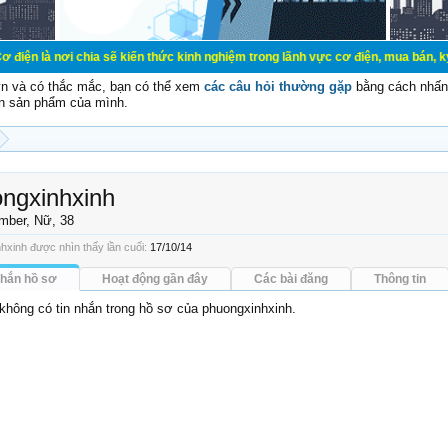
chia sẽ kiến thức kinh nghiệm trong lãnh vực cơ điện, mua bán, ký gửi, cho thu
vn và có thắc mắc, bạn có thể xem
các câu hỏi thường gặp
bằng cách nhấn 
n sản phẩm của mình.
ngxinhxinh
mber
, Nữ, 38
hxinh được nhìn thấy lần cuối:
17/10/14
nhắn hồ sơ
Hoạt động gần đây
Các bài đăng
Thông tin
 không có tin nhắn trong hồ sơ của phuongxinhxinh.