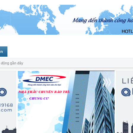
ên
 động gần đây