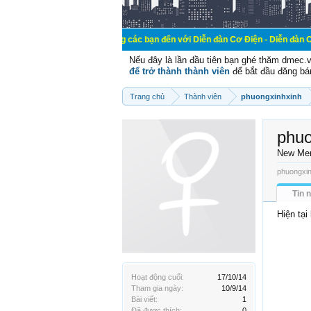
Chào mừng các bạn đến với Diễn đàn Cơ Điện - Diễn đàn Cơ điện là nơi 
Nếu đây là lần đầu tiên bạn ghé thăm dmec.
để trở thành thành viên
để bắt đầu đăng bá
Trang chủ
Thành viên
phuongxinhxinh
phuo
New Me
phuongxin
Tin 
Hiện tại
Hoạt động cuối:
17/10/14
Tham gia ngày:
10/9/14
Bài viết:
1
Đã được thích:
0