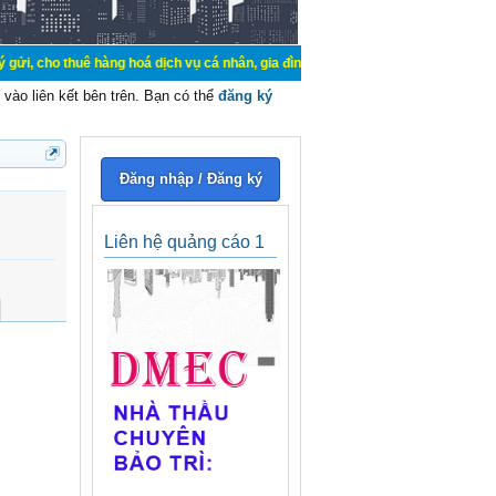
ê hàng hoá dịch vụ cá nhân, gia đình. Mua bán, ký gửi, cho thuê thiết bị hệ t
vào liên kết bên trên. Bạn có thể
đăng ký
Đăng nhập / Đăng ký
Liên hệ quảng cáo 1