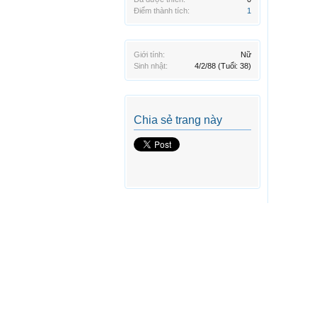
Điểm thành tích:
1
Giới tính:
Nữ
Sinh nhật:
4/2/88
(Tuổi: 38)
Chia sẻ trang này