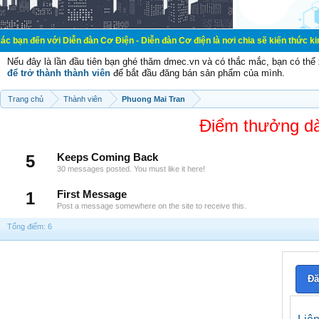
i Diễn đàn Cơ Điện - Diễn đàn Cơ điện là nơi chia sẽ kiến thức kinh nghiệm tr
Nếu đây là lần đầu tiên bạn ghé thăm dmec.vn và có thắc mắc, bạn có th
để trở thành thành viên
để bắt đầu đăng bán sản phẩm của mình.
Trang chủ
Thành viên
Phuong Mai Tran
Điểm thưởng dà
5
Keeps Coming Back
30 messages posted. You must like it here!
1
First Message
Post a message somewhere on the site to receive this.
Tổng điểm: 6
Đă