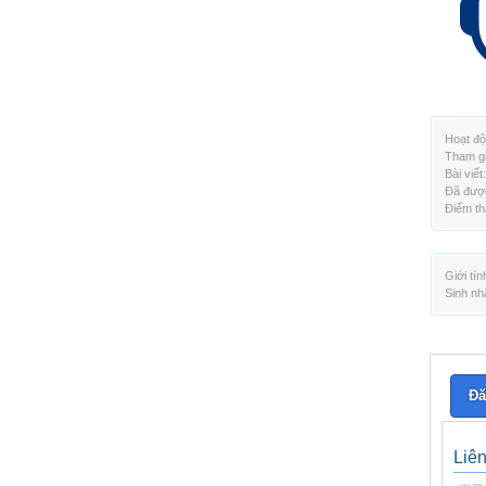
Hoạt độ
Tham gi
Bài viết:
Đã được
Điểm th
Giới tín
Sinh nh
Đă
Liê