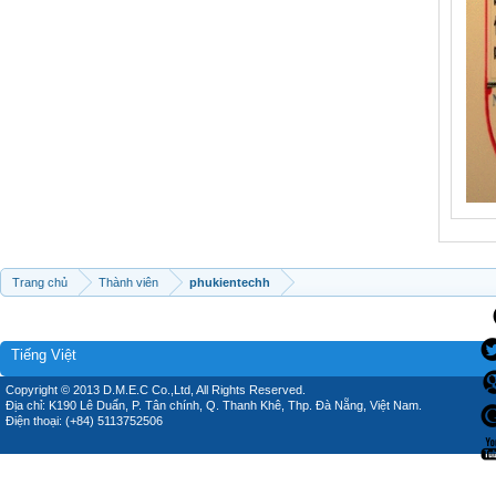
Trang chủ
Thành viên
phukientechh
Tiếng Việt
Copyright © 2013 D.M.E.C Co.,Ltd, All Rights Reserved.
Địa chỉ: K190 Lê Duẩn, P. Tân chính, Q. Thanh Khê, Thp. Đà Nẵng, Việt Nam.
Điện thoại: (+84) 5113752506