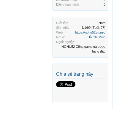
Điểm thành tích:
0
Giới tính:
Nam
Sinh nhật:
1/1/99
(Tuổi: 27)
Web:
https://nohu52vn.net/
Nơi ở:
Hồ Chí Minh
Nghề nghiệp:
NOHU52 Cổng game cá cược
hàng đầu
Chia sẻ trang này