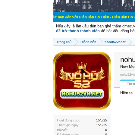
Chào mừng các bạn đến với Diễn đàn Cơ Điện - Diễn đàn Cơ điện là nơi chi
Nếu đây là lần đầu tiên bạn ghé thăm dmec.
để trở thành thành viên
để bắt đầu đăng bá
Trang chủ
Thành viên
nohu52vnnet
noh
New Me
nohu52vnn
Tin 
Hiện tại
Hoạt động cuối:
15/5/25
Tham gia ngày:
15/5/25
Bài viết:
0
Đã được thích:
0