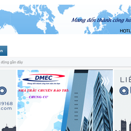
ên
 động gần đây