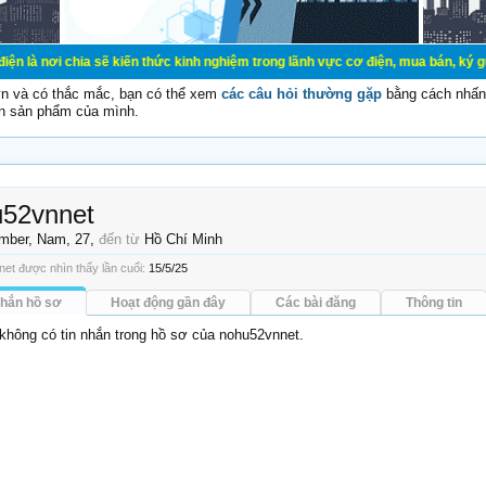
a sẽ kiến thức kinh nghiệm trong lãnh vực cơ điện, mua bán, ký gửi, cho thuê h
vn và có thắc mắc, bạn có thể xem
các câu hỏi thường gặp
bằng cách nhấn 
n sản phẩm của mình.
u52vnnet
mber
, Nam, 27,
đến từ
Hồ Chí Minh
et được nhìn thấy lần cuối:
15/5/25
nhắn hồ sơ
Hoạt động gần đây
Các bài đăng
Thông tin
 không có tin nhắn trong hồ sơ của nohu52vnnet.