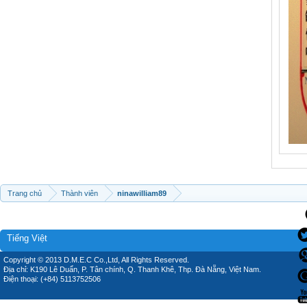
Trang chủ
Thành viên
ninawilliam89
Tiếng Việt
Copyright © 2013 D.M.E.C Co.,Ltd, All Rights Reserved.
Địa chỉ: K190 Lê Duẩn, P. Tân chính, Q. Thanh Khê, Thp. Đà Nẵng, Việt Nam.
Điện thoại: (+84) 5113752506