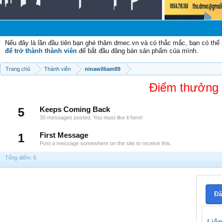
Nếu đây là lần đầu tiên bạn ghé thăm dmec.vn và có thắc mắc, bạn có th
để trở thành thành viên
để bắt đầu đăng bán sản phẩm của mình.
Trang chủ
Thành viên
ninawilliam89
Điểm thưởng 
5
Keeps Coming Back
30 messages posted. You must like it here!
1
First Message
Post a message somewhere on the site to receive this.
Tổng điểm: 6
Đă