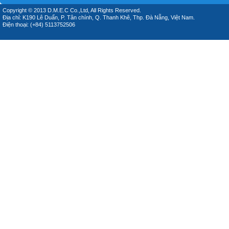
Copyright © 2013 D.M.E.C Co.,Ltd, All Rights Reserved.
Địa chỉ: K190 Lê Duẩn, P. Tân chính, Q. Thanh Khê, Thp. Đà Nẵng, Việt Nam.
Điện thoại: (+84) 5113752506