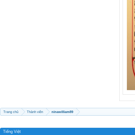
Trang chủ
Thành viên
ninawilliam89
Tiếng Việt