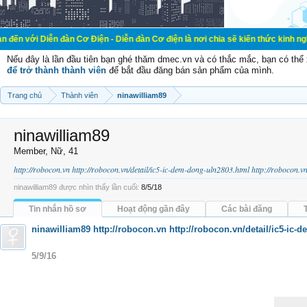
n đàn Cơ Điện - Diễn đàn Cơ điện là nơi chia sẽ kiến thức kinh nghiệm trong lã
Nếu đây là lần đầu tiên bạn ghé thăm dmec.vn và có thắc mắc, bạn có th
để trở thành thành viên
để bắt đầu đăng bán sản phẩm của mình.
Trang chủ
Thành viên
ninawilliam89
ninawilliam89
Member
, Nữ, 41
http://robocon.vn
http://robocon.vn/detail/ic5-ic-dem-dong-uln2803.html
http://robocon.v
ninawilliam89 được nhìn thấy lần cuối:
8/5/18
Tin nhắn hồ sơ
Hoạt động gần đây
Các bài đăng
ninawilliam89
http://robocon.vn
http://robocon.vn/detail/ic5-ic
5/9/16