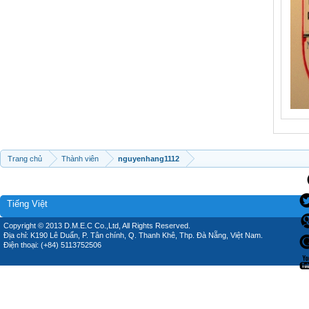
Trang chủ
Thành viên
nguyenhang1112
Tiếng Việt
Copyright © 2013 D.M.E.C Co.,Ltd, All Rights Reserved.
Địa chỉ: K190 Lê Duẩn, P. Tân chính, Q. Thanh Khê, Thp. Đà Nẵng, Việt Nam.
Điện thoại: (+84) 5113752506