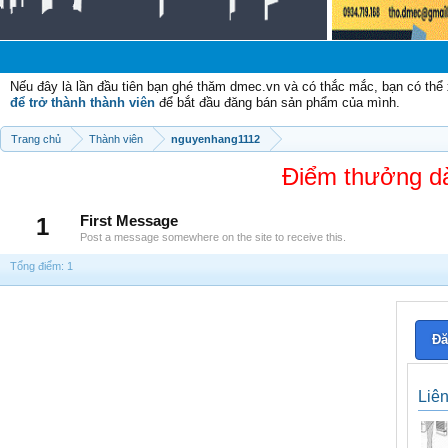
Chà
Nếu đây là lần đầu tiên bạn ghé thăm dmec.vn và có thắc mắc, bạn có th
để trở thành thành viên
để bắt đầu đăng bán sản phẩm của mình.
Trang chủ
Thành viên
nguyenhang1112
Điểm thưởng d
1
First Message
Post a message somewhere on the site to receive this.
Tổng điểm: 1
Đă
Liê