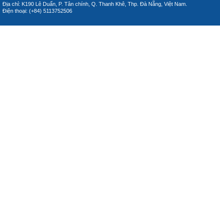
Địa chỉ: K190 Lê Duẩn, P. Tân chính, Q. Thanh Khê, Thp. Đà Nẵng, Việt Nam.
Điện thoại: (+84) 5113752506