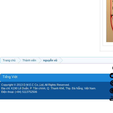
Trang chủ
Thành viên
nguyễn vũ
Tiếng Việt
Copyright © 2013 D.M.E.C Co.,Ltd, All Rights Reserved.
Địa chỉ: K190 Lê Duẩn, P. Tân chính, Q. Thanh Khê, Thp. Đà Nẵng, Việt Nam.
Điện thoại: (+84) 5113752506