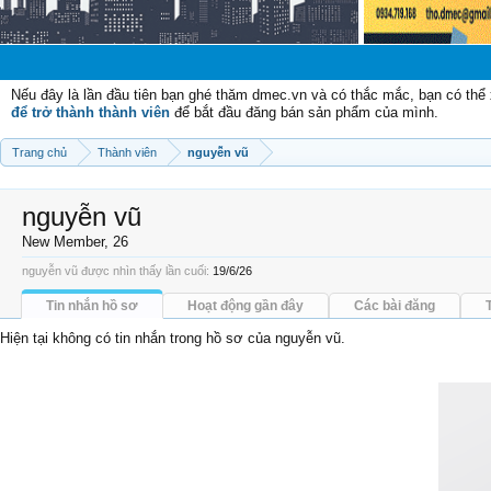
Chào mừ
Nếu đây là lần đầu tiên bạn ghé thăm dmec.vn và có thắc mắc, bạn có th
để trở thành thành viên
để bắt đầu đăng bán sản phẩm của mình.
Trang chủ
Thành viên
nguyễn vũ
nguyễn vũ
New Member
, 26
nguyễn vũ được nhìn thấy lần cuối:
19/6/26
Tin nhắn hồ sơ
Hoạt động gần đây
Các bài đăng
Hiện tại không có tin nhắn trong hồ sơ của nguyễn vũ.