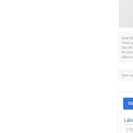
Hoạt độ
Tham gi
Bài viết:
Đã được
Điểm th
Sinh nh
Đă
Liê