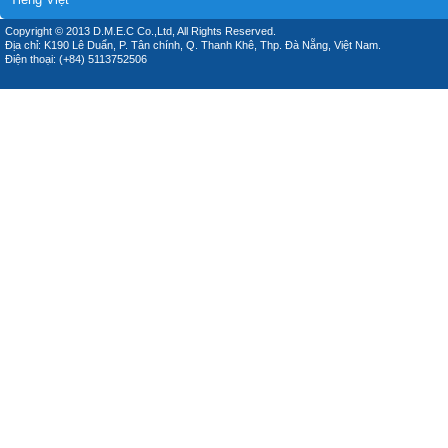
Copyright © 2013 D.M.E.C Co.,Ltd, All Rights Reserved.
Địa chỉ: K190 Lê Duẩn, P. Tân chính, Q. Thanh Khê, Thp. Đà Nẵng, Việt Nam.
Điện thoại: (+84) 5113752506