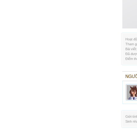
Hoạt độ
Tham gi
Bài viết:
Đã được
Điểm th
NGƯỜ
Giới tín
Sinh nh