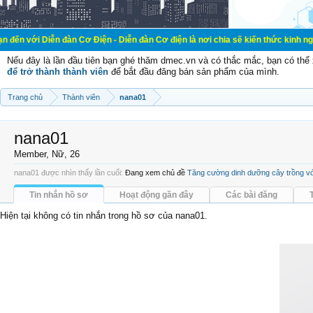
n đàn Cơ Điện - Diễn đàn Cơ điện là nơi chia sẽ kiến thức kinh nghiệm trong l
Nếu đây là lần đầu tiên bạn ghé thăm dmec.vn và có thắc mắc, bạn có th
để trở thành thành viên
để bắt đầu đăng bán sản phẩm của mình.
Trang chủ
Thành viên
nana01
nana01
Member
, Nữ, 26
nana01 được nhìn thấy lần cuối:
Đang xem chủ đề
Tăng cường dinh dưỡng cây trồng vớ
Tin nhắn hồ sơ
Hoạt động gần đây
Các bài đăng
Hiện tại không có tin nhắn trong hồ sơ của nana01.