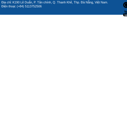
Địa chỉ: K190 Lê Duẩn, P. Tân chính, Q. Thanh Khê, Thp. Đà Nẵng, Việt Nam.
Điện thoại: (+84) 5113752506