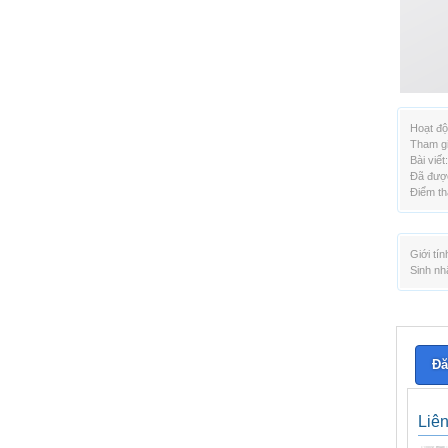
Hoạt độ
Tham gi
Bài viết:
Đã được
Điểm th
Giới tín
Sinh nh
Đă
Liê