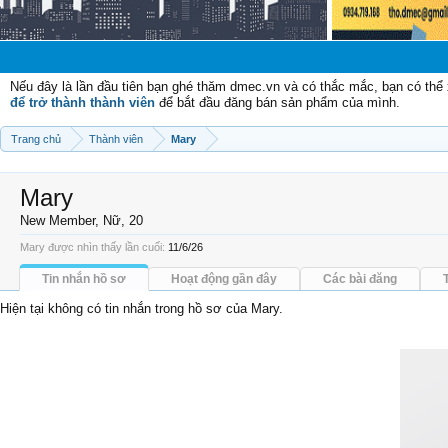
Chào mừng
Nếu đây là lần đầu tiên bạn ghé thăm dmec.vn và có thắc mắc, bạn có th
để trở thành thành viên
để bắt đầu đăng bán sản phẩm của mình.
Trang chủ
Thành viên
Mary
Mary
New Member
, Nữ, 20
Mary được nhìn thấy lần cuối:
11/6/26
Tin nhắn hồ sơ
Hoạt động gần đây
Các bài đăng
Hiện tại không có tin nhắn trong hồ sơ của Mary.