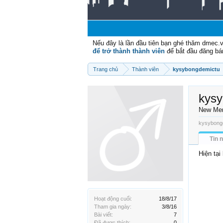
Nếu đây là lần đầu tiên bạn ghé thăm dmec.
để trở thành thành viên
để bắt đầu đăng bá
Trang chủ
Thành viên
kysybongdemictu
kysy
New Me
kysybongd
Tin 
Hiện tại
Hoạt động cuối:
18/8/17
Tham gia ngày:
3/8/16
Bài viết:
7
Đã được thích:
0