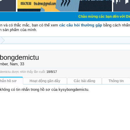
Chào mừng các bạn đến với Diễn đàn Cơ Điện 
vn và có thắc mắc, bạn có thể xem
các câu hỏi thường gặp
bằng cách nhấn 
n sản phẩm của mình.
bongdemictu
mber
, Nam, 33
emictu được nhìn thấy lần cuối:
18/8/17
nhắn hồ sơ
Hoạt động gần đây
Các bài đăng
Thông tin
 không có tin nhắn trong hồ sơ của kysybongdemictu.