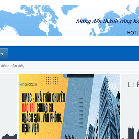
ên
 động gần đây