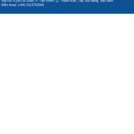
Địa chỉ: K190 Lê Duẩn, P. Tân chính, Q. Thanh Khê, Thp. Đà Nẵng, Việt Nam.
Điện thoại: (+84) 5113752506