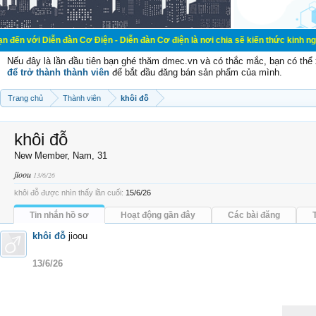
n đàn Cơ Điện - Diễn đàn Cơ điện là nơi chia sẽ kiến thức kinh nghiệm trong l
Nếu đây là lần đầu tiên bạn ghé thăm dmec.vn và có thắc mắc, bạn có th
để trở thành thành viên
để bắt đầu đăng bán sản phẩm của mình.
Trang chủ
Thành viên
khôi đỗ
khôi đỗ
New Member
, Nam, 31
jioou
13/6/26
khôi đỗ được nhìn thấy lần cuối:
15/6/26
Tin nhắn hồ sơ
Hoạt động gần đây
Các bài đăng
khôi đỗ
jioou
13/6/26