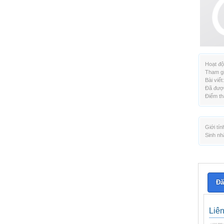
Hoạt độ
Tham gi
Bài viết:
Đã được
Điểm th
Giới tín
Sinh nh
Đă
Liê