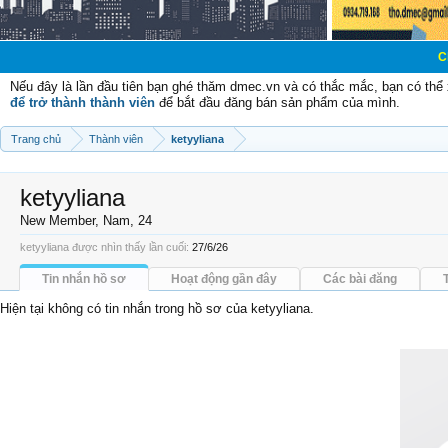
Chào mừng các
Nếu đây là lần đầu tiên bạn ghé thăm dmec.vn và có thắc mắc, bạn có th
để trở thành thành viên
để bắt đầu đăng bán sản phẩm của mình.
Trang chủ
Thành viên
ketyyliana
ketyyliana
New Member
, Nam, 24
ketyyliana được nhìn thấy lần cuối:
27/6/26
Tin nhắn hồ sơ
Hoạt động gần đây
Các bài đăng
Hiện tại không có tin nhắn trong hồ sơ của ketyyliana.