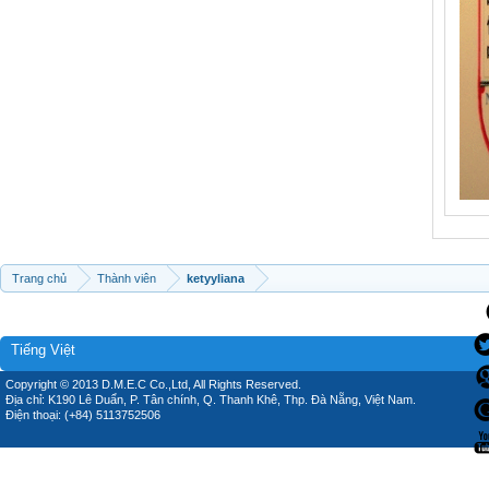
Trang chủ
Thành viên
ketyyliana
Tiếng Việt
Copyright © 2013 D.M.E.C Co.,Ltd, All Rights Reserved.
Địa chỉ: K190 Lê Duẩn, P. Tân chính, Q. Thanh Khê, Thp. Đà Nẵng, Việt Nam.
Điện thoại: (+84) 5113752506