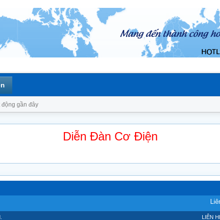
ên
 động gần đây
Diễn Đàn Cơ Điện
Liê
.
LIÊN H