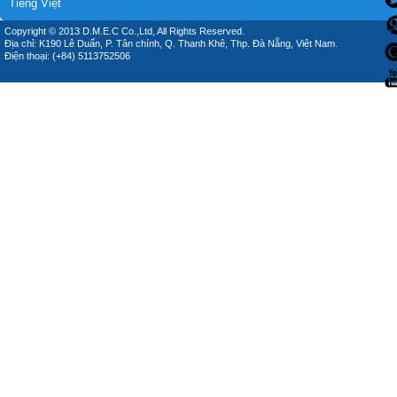
Tiếng Việt
Copyright © 2013 D.M.E.C Co.,Ltd, All Rights Reserved.
Địa chỉ: K190 Lê Duẩn, P. Tân chính, Q. Thanh Khê, Thp. Đà Nẵng, Việt Nam.
Điện thoại: (+84) 5113752506