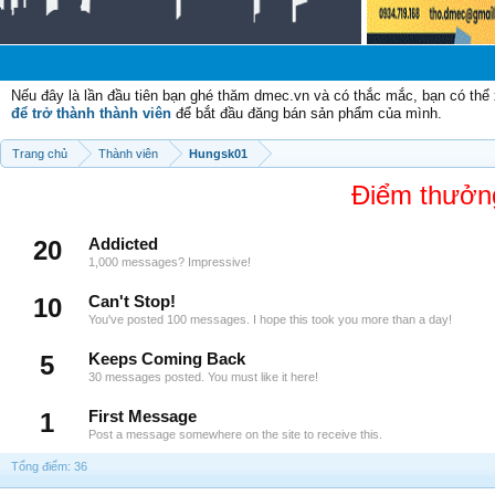
Nếu đây là lần đầu tiên bạn ghé thăm dmec.vn và có thắc mắc, bạn có th
để trở thành thành viên
để bắt đầu đăng bán sản phẩm của mình.
Trang chủ
Thành viên
Hungsk01
Điểm thưởn
20
Addicted
1,000 messages? Impressive!
10
Can't Stop!
You've posted 100 messages. I hope this took you more than a day!
5
Keeps Coming Back
30 messages posted. You must like it here!
1
First Message
Post a message somewhere on the site to receive this.
Tổng điểm: 36