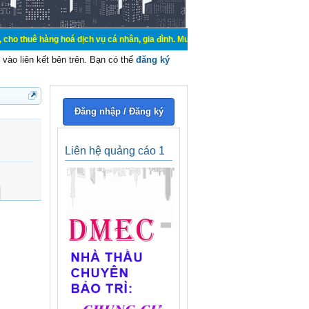
g hoá dịch vụ cá nhân, gia đình. Mua bán, ký gửi, cho thuê thiết bị hệ thống 
vào liên kết bên trên. Bạn có thể
đăng ký
Đăng nhập / Đăng ký
Liên hệ quảng cáo 1