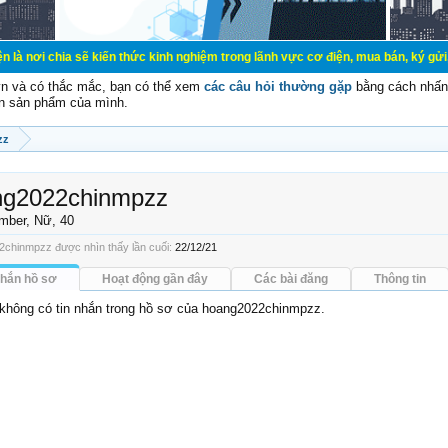
sẽ kiến thức kinh nghiệm trong lãnh vực cơ điện, mua bán, ký gửi, cho thuê hàn
vn và có thắc mắc, bạn có thể xem
các câu hỏi thường gặp
bằng cách nhấn 
n sản phẩm của mình.
zz
ng2022chinmpzz
mber
, Nữ, 40
chinmpzz được nhìn thấy lần cuối:
22/12/21
nhắn hồ sơ
Hoạt động gần đây
Các bài đăng
Thông tin
i không có tin nhắn trong hồ sơ của hoang2022chinmpzz.