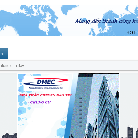
ên
 động gần đây