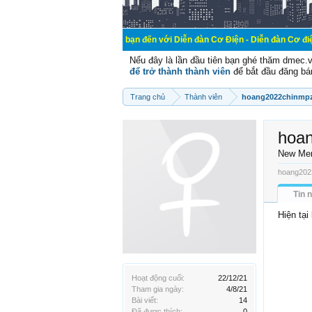
Chào mừng các bạn đến với Diễn đàn Cơ Điện - Diễn đàn Cơ điện là nơi chia 
Nếu đây là lần đầu tiên bạn ghé thăm dmec.
để trở thành thành viên
để bắt đầu đăng bá
Trang chủ
Thành viên
hoang2022chinmp
hoa
New Me
hoang2022
Tin 
Hiện tạ
Hoạt động cuối:
22/12/21
Tham gia ngày:
4/8/21
Bài viết:
14
Đã được thích:
0