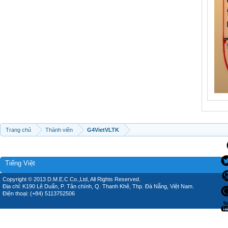
Trang chủ
Thành viên
G4VietVLTK
Tiếng Việt
Copyright © 2013 D.M.E.C Co.,Ltd, All Rights Reserved.
Địa chỉ: K190 Lê Duẩn, P. Tân chính, Q. Thanh Khê, Thp. Đà Nẵng, Việt Nam.
Điện thoại: (+84) 5113752506