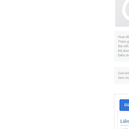
Hoạt độ
Tham gi
Bài viết:
Đã được
Điểm th
Giới tín
Sinh nh
Đă
Liê