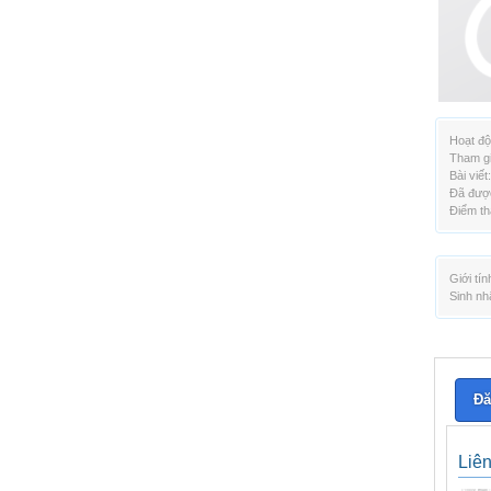
Hoạt độ
Tham gi
Bài viết:
Đã được
Điểm th
Giới tín
Sinh nh
Đă
Liê