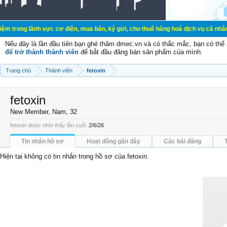
h vực cơ điện, mua bán, ký gửi, cho thuê hàng hoá dịch vụ cá nhân, gia đình. 
Nếu đây là lần đầu tiên bạn ghé thăm dmec.vn và có thắc mắc, bạn có th
để trở thành thành viên
để bắt đầu đăng bán sản phẩm của mình.
Trang chủ
Thành viên
fetoxin
fetoxin
New Member
, Nam, 32
fetoxin được nhìn thấy lần cuối:
2/6/26
Tin nhắn hồ sơ
Hoạt động gần đây
Các bài đăng
Hiện tại không có tin nhắn trong hồ sơ của fetoxin.