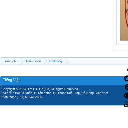
Trang chủ
Thành viên
ebetblog
Tiếng Việt
Copyright © 2013 D.M.E.C Co.,Ltd, All Rights Reserved.
Địa chỉ: K190 Lê Duẩn, P. Tân chính, Q. Thanh Khê, Thp. Đà Nẵng, Việt Nam.
Điện thoại: (+84) 5113752506