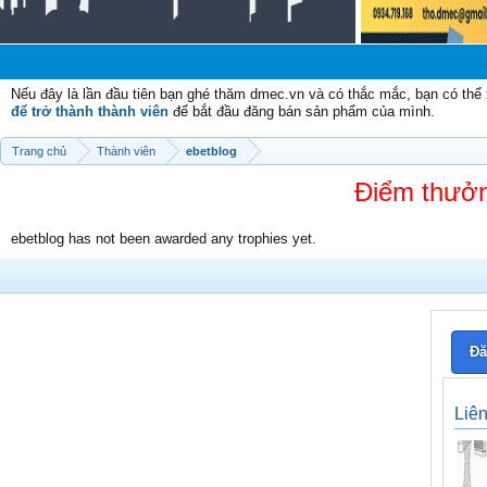
Nếu đây là lần đầu tiên bạn ghé thăm dmec.vn và có thắc mắc, bạn có th
để trở thành thành viên
để bắt đầu đăng bán sản phẩm của mình.
Trang chủ
Thành viên
ebetblog
Điểm thưởn
ebetblog has not been awarded any trophies yet.
Đă
Liê