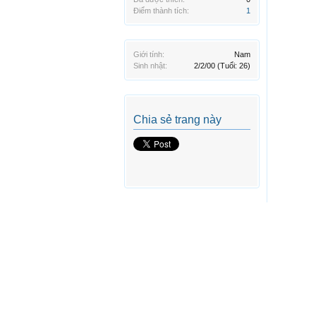
Điểm thành tích:
1
Giới tính:
Nam
Sinh nhật:
2/2/00
(Tuổi: 26)
Chia sẻ trang này