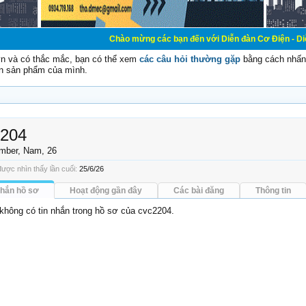
Chào mừng các bạn đến với Diễn đàn Cơ Điện - Diễn đàn Cơ đ
vn và có thắc mắc, bạn có thể xem
các câu hỏi thường gặp
bằng cách nhấn 
n sản phẩm của mình.
2204
mber
, Nam, 26
ược nhìn thấy lần cuối:
25/6/26
nhắn hồ sơ
Hoạt động gần đây
Các bài đăng
Thông tin
 không có tin nhắn trong hồ sơ của cvc2204.