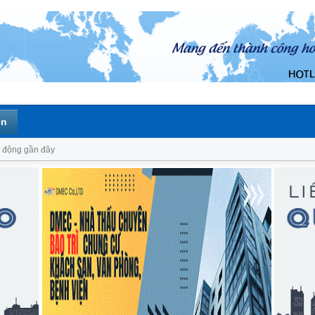
ên
 động gần đây