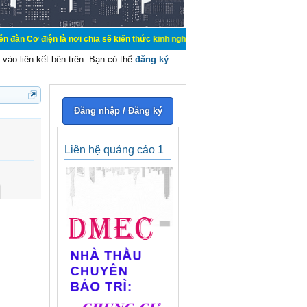
iện là nơi chia sẽ kiến thức kinh nghiệm trong lãnh vực cơ điện, mua bán, ký g
vào liên kết bên trên. Bạn có thể
đăng ký
Đăng nhập / Đăng ký
Liên hệ quảng cáo 1