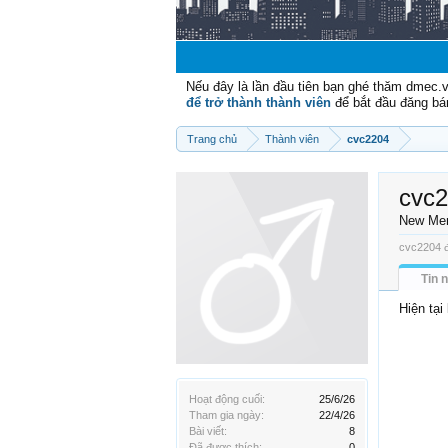
Nếu đây là lần đầu tiên bạn ghé thăm dmec.
để trở thành thành viên
để bắt đầu đăng bá
Trang chủ
Thành viên
cvc2204
cvc
New Me
cvc2204 đ
Tin 
Hiện tại
Hoạt động cuối:
25/6/26
Tham gia ngày:
22/4/26
Bài viết:
8
Đã được thích:
0